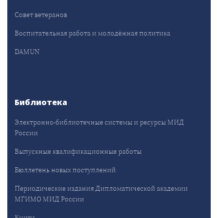
Совет ветеранов
Воспитательная работа и молодёжная политика
DAMUN
Библиотека
Электронно-библиотечные системы и ресурсы МИД
России
Выпускные квалификационные работы
Бюллетень новых поступлений
Периодические издания Дипломатической академии
МГИМО МИД России
Книги