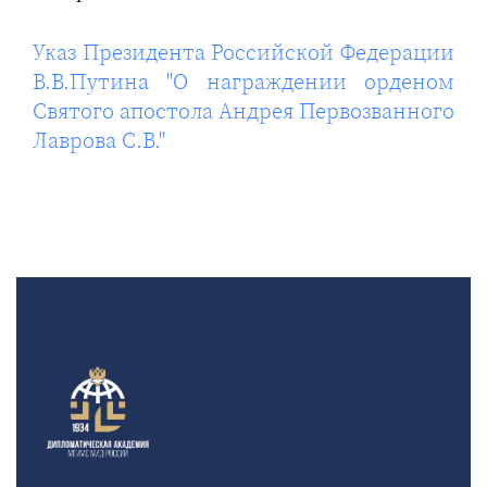
Указ Президента Российской Федерации
В.В.Путина "О награждении орденом
Святого апостола Андрея Первозванного
Лаврова С.В."