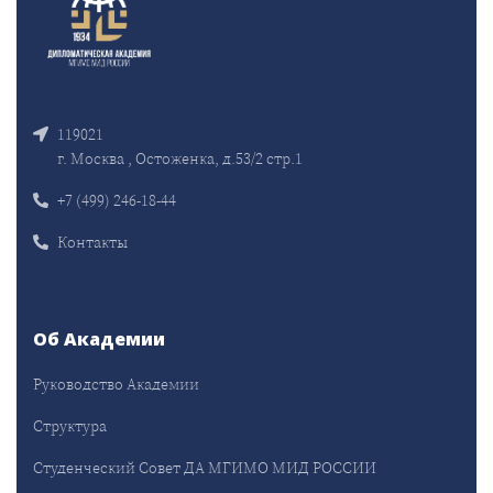
119021
г. Москва , Остоженка, д.53/2 стр.1
+7 (499) 246-18-44
Контакты
Об Академии
Руководство Академии
Структура
Студенческий Совет ДА МГИМО МИД РОССИИ