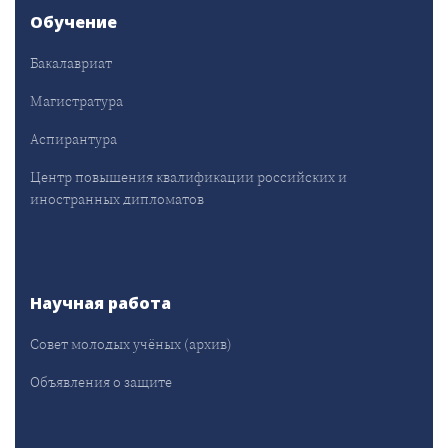
Обучение
Бакалавриат
Магистратура
Аспирантура
Центр повышения квалификации российских и
иностранных дипломатов
Научная работа
Совет молодых учёных (архив)
Объявления о защите