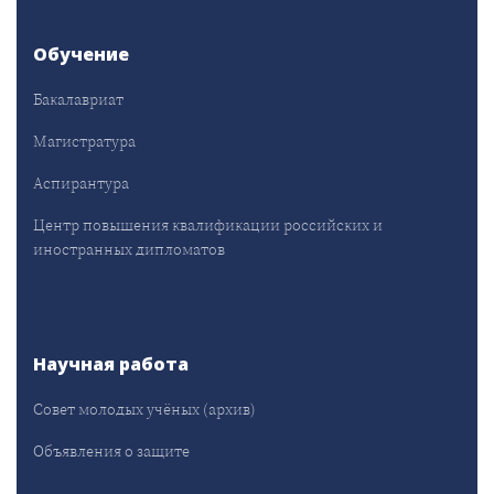
Обучение
Бакалавриат
Магистратура
Аспирантура
Центр повышения квалификации российских и
иностранных дипломатов
Научная работа
Совет молодых учёных (архив)
Объявления о защите