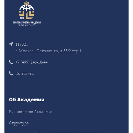
119021
г. Москва , Остоженка, д.53/2 стр.1
+7 (499) 246-18-44
Контакты
Об Академии
Руководство Академии
Структура