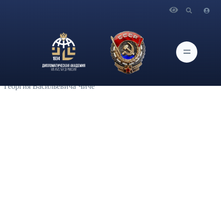
Главная
Новости и Мероприятия
В Дипломатической академии МИД России в рамках
молодежной программы по сохранению исторической
памяти и популяризации традиций российской
дипломатической службы «Дипломаты на службе
Отечеству» состоялся Дипломатический урок памяти
Георгия Васильевича Чиче