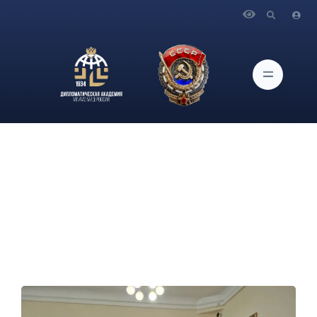
Главная
Новости и Мероприятия
В научной библиотеке Дипломатической академии
МГИМО МИД России им. В.И.Попова прошла экскурсия
для делегации Государства Ливия