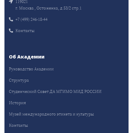
119021
г. Москва , Остоженка, д.53/2 стр.1
+7 (499) 246-18-44
Контакты
Об Академии
Руководство Академии
Структура
Студенческий Совет ДА МГИМО МИД РОССИИ
История
Музей международного этикета и культуры
Контакты