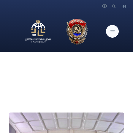
Главная
Новости и Мероприятия
В спортивном комплексе МГИМО прошёл турнир по
стритболу с участием 8-ми команд.