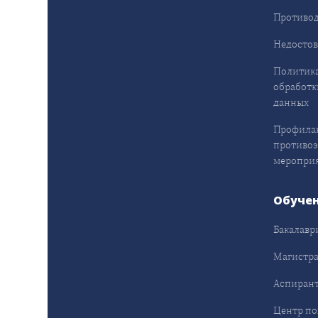
Противод
Недостов
Политика
обработк
данных
Профила
противо
меропри
Обуче
Бакалавр
Магистра
Аспирант
Центр п