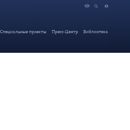
облем А.М.Мустафабейли на тему: «Ирано-арабские
Специальные проекты
Пресс-Центр
Библиотека