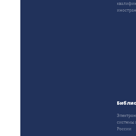
квалифик
иностран
Библи
Электрон
системы 
России