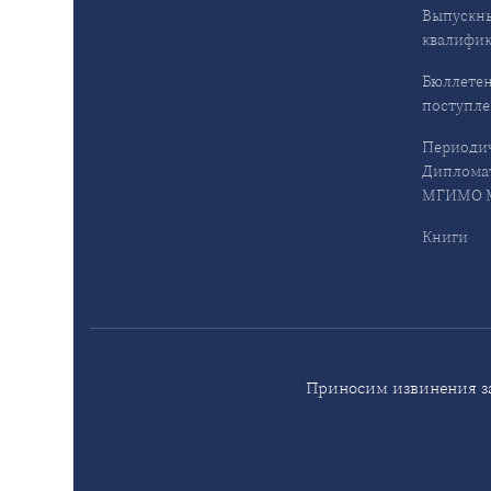
Выпускн
квалифи
Бюллетен
поступл
Периодич
Дипломат
МГИМО М
Книги
Приносим извинения за