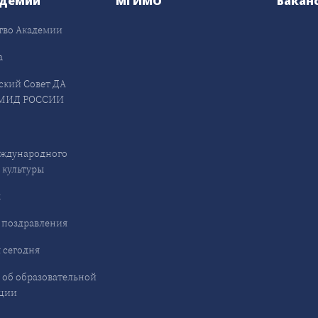
адемии
МГИМО
Вакан
тво Академии
а
ский Совет ДА
МИД РОССИИ
ждународного
 культуры
ы
 поздравления
 сегодня
 об образовательной
ции