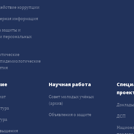
ействие коррупции
ерная информация
 защиты и
и персональных
ктические
эпидемиологические
ятия
ние
Научная работа
Специ
проек
иат
Совет молодых учёных
(архив)
Доклад
тура
Объявления о защите
ДСП
ура
Национа
овышения