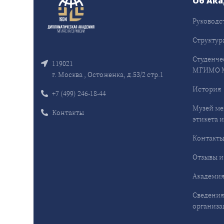
Об Ак
Руководс
Структур
Студенче
119021
МГИМО 
г. Москва , Остоженка, д.53/2 стр.1
История
+7 (499) 246-18-44
Музей ме
Контакты
этикета и
Контакт
Отзывы и
Академия
Сведения
организа