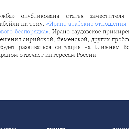
жба» опубликована статья заместителя
абейли на тему:
«Ирано-арабские отношения:
ового беспорядка»
. Ирано-саудовское примир
ешения сирийской, йеменской, других пробле
 будет развиваться ситуация на Ближнем В
Ираном отвечает интересам России.