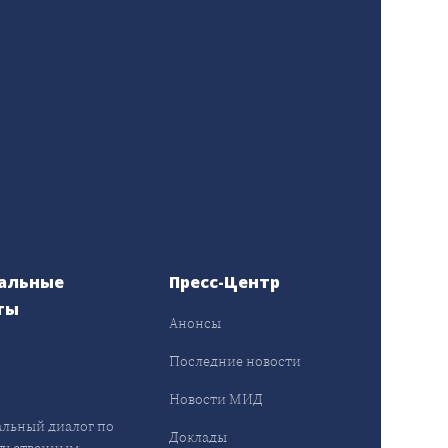
альные
Пресс-Центр
ты
Анонсы
ы
Последние новости
Новости МИД
льный диалог по
Доклады