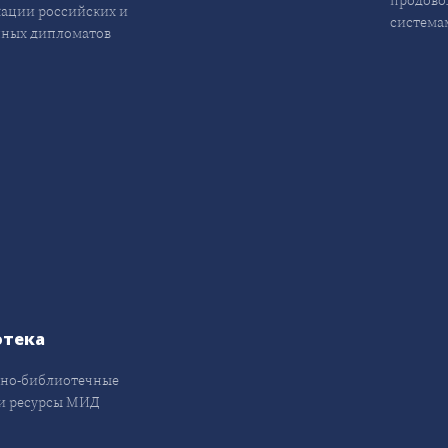
продово
ации российских и
система
ных дипломатов
отека
но-библиотечные
и ресурсы МИД