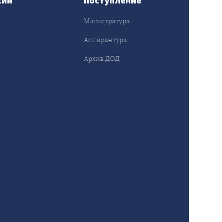
сии
Поступление
Магистратура
Аспирантура
Архив ДОД