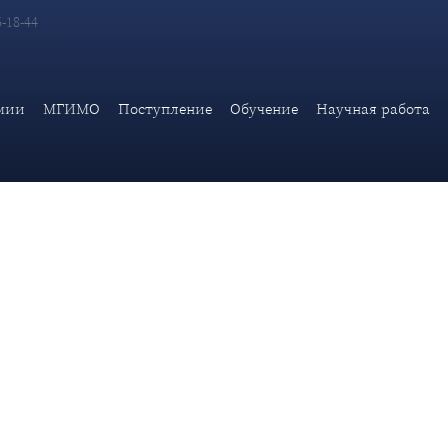
6-18-44
заместителя директора Института актуальных международных пр
авязанного Западом мирового беспор
мии
МГИМО
Поступление
Обучение
Научная работа