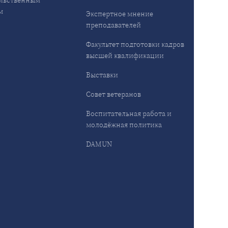
льственным
м
Экспертное мнение
преподавателей
Факультет подготовки кадров
высшей квалификации
Выставки
Совет ветеранов
Воспитательная работа и
молодёжная политика
DAMUN