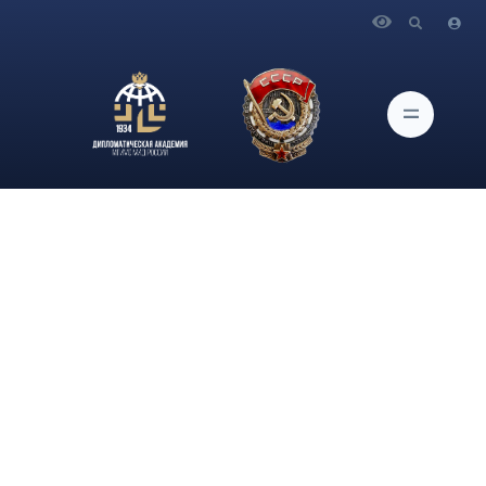
Главная
Новости и Мероприятия
В журнале "Вестник ученых-международников"
опубликована статья "К вопросу о компетенции, функциях и
полномочиях ЮНЕСКО в области международно-правовой
защиты культурных ценностей: международно-правовой
аспект" за авторством доцента кафедры международного