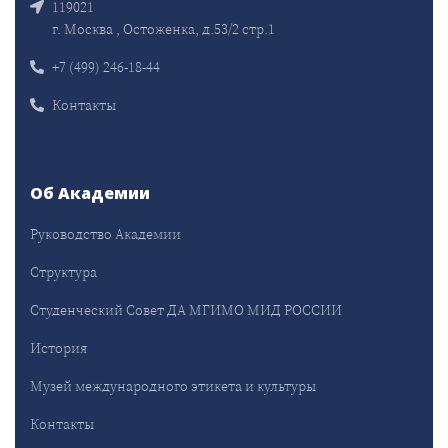
119021
г. Москва , Остоженка, д.53/2 стр.1
+7 (499) 246-18-44
Контакты
Об Академии
Руководство Академии
Структура
Студенческий Совет ДА МГИМО МИД РОССИИ
История
Музей международного этикета и культуры
Контакты