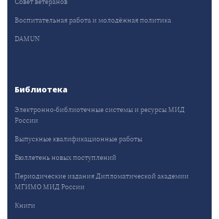
Совет ветеранов
Воспитательная работа и молодёжная политика
DAMUN
Библиотека
Электронно-библиотечные системы и ресурсы МИД
России
Выпускные квалификационные работы
Бюллетень новых поступлений
Периодические издания Дипломатической академии
МГИМО МИД России
Книги