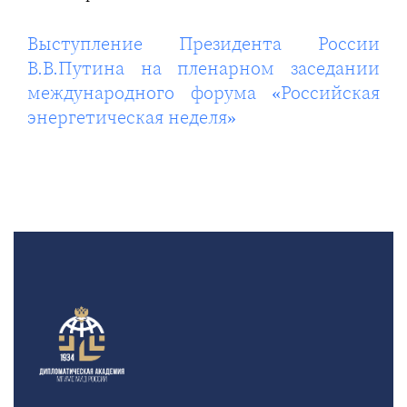
Выступление Президента России
В.В.Путина на пленарном заседании
международного форума «Российская
энергетическая неделя»