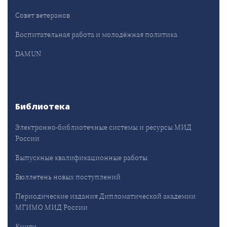
Совет ветеранов
Воспитательная работа и молодёжная политика
DAMUN
Библиотека
Электронно-библиотечные системы и ресурсы МИД
России
Выпускные квалификационные работы
Бюллетень новых поступлений
Периодические издания Дипломатической академии
МГИМО МИД России
Книги