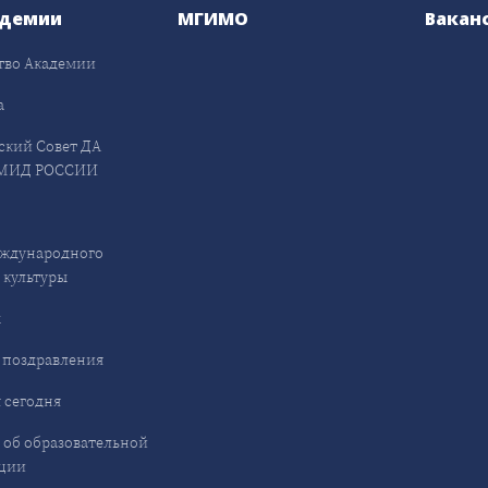
адемии
МГИМО
Вакан
тво Академии
а
ский Совет ДА
МИД РОССИИ
ждународного
 культуры
ы
 поздравления
 сегодня
 об образовательной
ции