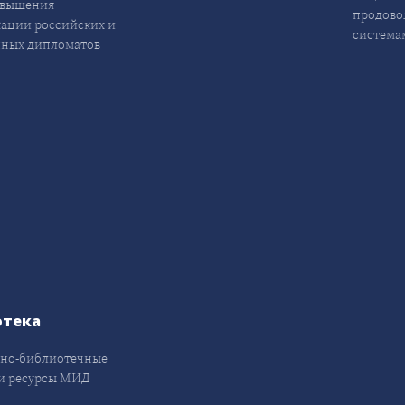
овышения
продово
ации российских и
система
ных дипломатов
отека
но-библиотечные
и ресурсы МИД