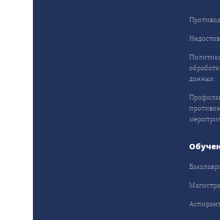
Противод
Недостов
Политика
обработк
данных
Профила
противо
меропри
Обуче
Бакалавр
Магистра
Аспирант