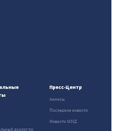
альные
Пресс-Центр
ты
Анонсы
ы
Последние новости
Новости МИД
льный диалог по