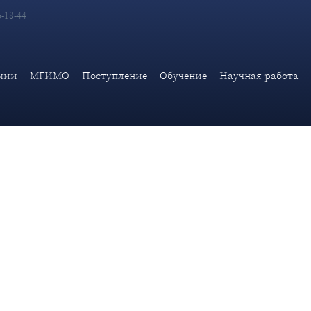
6-18-44
неполитической деятельности Дипломатической академии МИД 
мии
МГИМО
Поступление
Обучение
Научная работа