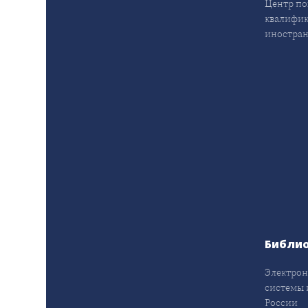
Центр п
квалифик
иностран
Библи
Электрон
системы 
России