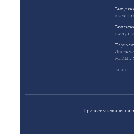
Выпускн
квалифи
Бюллетен
поступл
Периодич
Дипломат
МГИМО М
Книги
Приносим извинения за