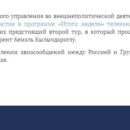
ого управления во внешнеполитической дея
астие в программе «Итоги недели» телека
 их предстоящий второй тур, в который пр
урент Кемаль Кылычдароглу.
влении авиасообщений между Россией и Гру
ая.