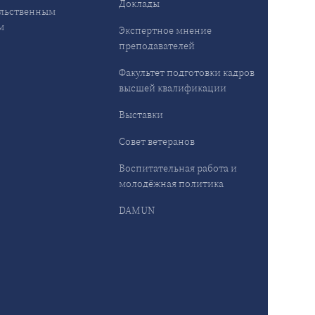
Доклады
льственным
м
Экспертное мнение
преподавателей
Факультет подготовки кадров
высшей квалификации
Выставки
Совет ветеранов
Воспитательная работа и
молодёжная политика
DAMUN