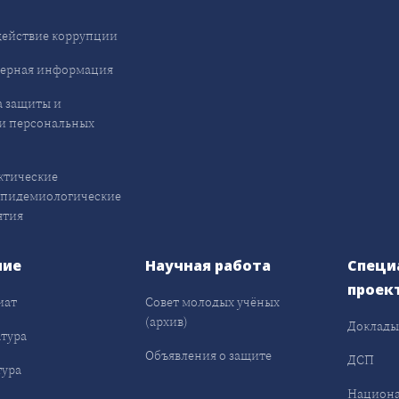
ействие коррупции
ерная информация
 защиты и
и персональных
ктические
эпидемиологические
ятия
ние
Научная работа
Специ
проек
иат
Совет молодых учёных
(архив)
Доклад
тура
Объявления о защите
ДСП
ура
Национа