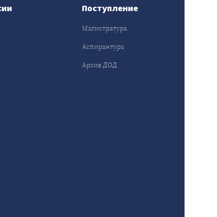
сии
Поступление
Магистратура
Аспирантура
Архив ДОД