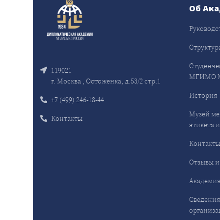
Об Ак
Руководс
Структур
Студенче
119021
МГИМО 
г. Москва , Остоженка, д.53/2 стр.1
История
+7 (499) 246-18-44
Музей ме
Контакты
этикета и
Контакт
Отзывы и
Академия
Сведения
организа