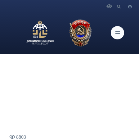
Главная
Новости и Мероприятия
Заведующий кафедрой международных отношений
Дипломатической академии МИД России К.И.Косачев о
консультативном заключении Международного Суда ООН
2004 года
8803