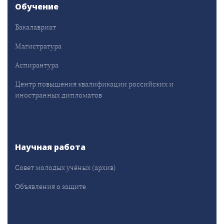
Обучение
Бакалавриат
Магистратура
Аспирантура
Центр повышения квалификации российских и
иностранных дипломатов
Научная работа
Совет молодых учёных (архив)
Объявления о защите