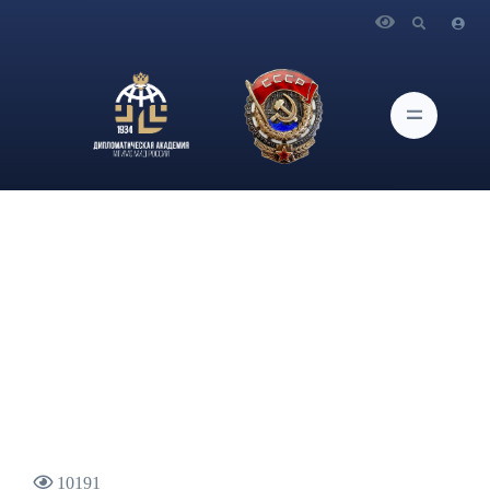
Главная
Новости и Мероприятия
Заведующий кафедрой международных отношений
Дипломатической академии МИД России К.И.Косачев о
реализации инициативы Президента России о создании
Большого Евразийского партнерства
10191