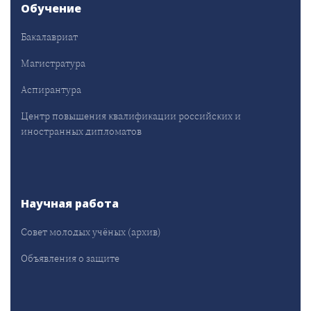
Обучение
Бакалавриат
Магистратура
Аспирантура
Центр повышения квалификации российских и
иностранных дипломатов
Научная работа
Совет молодых учёных (архив)
Объявления о защите