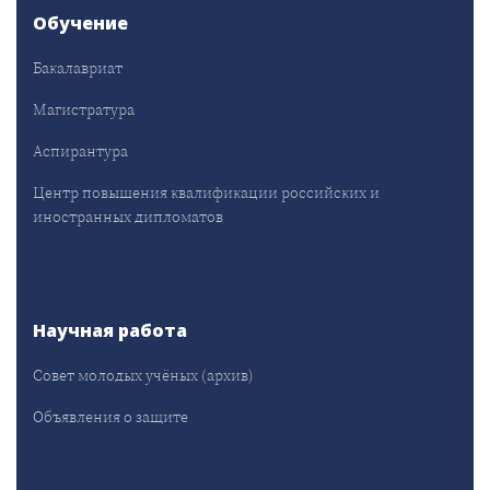
Обучение
Бакалавриат
Магистратура
Аспирантура
Центр повышения квалификации российских и
иностранных дипломатов
Научная работа
Совет молодых учёных (архив)
Объявления о защите