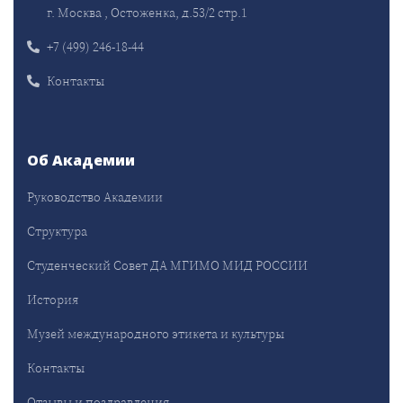
г. Москва , Остоженка, д.53/2 стр.1
+7 (499) 246-18-44
Контакты
Об Академии
Руководство Академии
Структура
Студенческий Совет ДА МГИМО МИД РОССИИ
История
Музей международного этикета и культуры
Контакты
Отзывы и поздравления