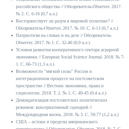
российского общества // Обозреватель-Observer. 2017.
№ 2. С. 6-16 (0,7 а.л.)
Восторжествует ли разум в мировой политике? //
Обозреватель-Observer. 2017. № 10. С. 6-13 (0,7 а.л.)
Патриотизм на словах и на деле // Обозреватель-
Observer. 2017. № 1. С. 32-46 (0,9 а.л.)
Условия развития кооперативного сектора аграрной
экономики // European Social Science Journal. 2018. № 7-
1. С. 66-73 (1,3 а.л.)
Возможности "мягкой силы" России в
интеграционном процессе на постсоветском
пространстве // Вестник экономики, права и
социологии. 2018. Т. 2. № 1. С. 40-45 (0,4 а.л.)
Демократизация постсоветских политических
режимов: консервативный сценарий //
Международная жизнь. 2018. № 3. С. 59-77 (1,2 а.л.)
США – истоки и пределы американского
империализма // Обозреватель-Observer. 2018. № 7. С.