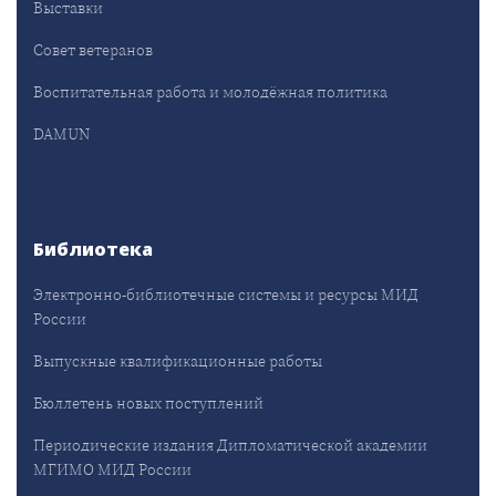
Выставки
Совет ветеранов
Воспитательная работа и молодёжная политика
DAMUN
Библиотека
Электронно-библиотечные системы и ресурсы МИД
России
Выпускные квалификационные работы
Бюллетень новых поступлений
Периодические издания Дипломатической академии
МГИМО МИД России