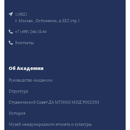
119021
г. Москва , Остоженка, д.53/2 стр.1
+7 (499) 246-18-44
Контакты
Об Академии
Руководство Академии
Структура
Студенческий Совет ДА МГИМО МИД РОССИИ
История
Музей международного этикета и культуры