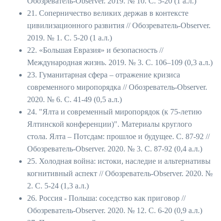
Обозреватель-Observer. 2019. № 10. С. 5-20 (1 а.л.)
21. Соперничество великих держав в контексте
цивилизационного развития // Обозреватель-Observer.
2019. № 1. С. 5-20 (1 а.л.)
22. «Большая Евразия» и безопасность //
Международная жизнь. 2019. № 3. С. 106–109 (0,3 а.л.)
23. Гуманитарная сфера – отражение кризиса
современного миропорядка // Обозреватель-Observer.
2020. № 6. С. 41-49 (0,5 а.л.)
24. "Ялта и современный миропорядок (к 75-летию
Ялтинской конференции)". Материалы круглого
стола. Ялта – Потсдам: прошлое и будущее. С. 87-92 //
Обозреватель-Observer. 2020. № 3. С. 87-92 (0,4 а.л.)
25. Холодная война: истоки, наследие и альтернативы
когнитивный аспект // Обозреватель-Observer. 2020. №
2. С. 5-24 (1,3 а.л.)
26. Россия - Польша: соседство как приговор //
Обозреватель-Observer. 2020. № 12. С. 6-20 (0,9 а.л.)