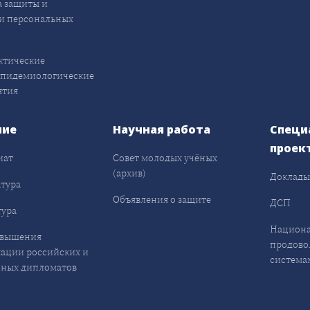
 защиты и
и персональных
ктические
эпидемиологические
ятия
ние
Научная работа
Специ
проек
иат
Совет молодых учёных
(архив)
Доклад
тура
Объявления о защите
ДСП
ура
Национа
овышения
продово
ации российских и
система
ных дипломатов