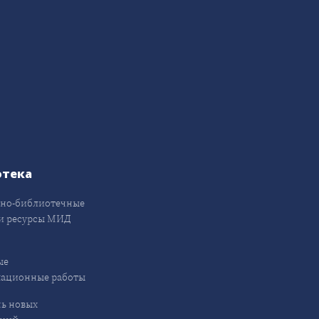
отека
но-библиотечные
и ресурсы МИД
ые
кационные работы
ь новых