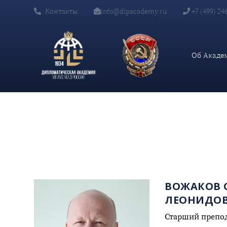
Контакты
info@dipacademy.ru
+7 (499) 24
Главная
Сотрудники
Вожаков Олег Леонидович
Об Акаде
ВОЖАКОВ 
ЛЕОНИДО
Старший препо