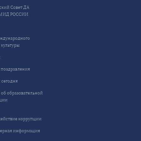
ский Совет ДА
МИД РОССИИ
ждународного
 культуры
ы
 поздравления
 сегодня
 об образовательной
ции
ействие коррупции
ерная информация