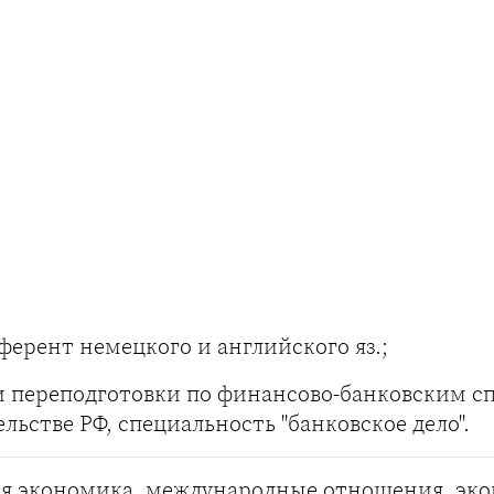
ферент немецкого и английского яз.;
 переподготовки по финансово-банковским с
ьстве РФ, специальность "банковское дело".
ая экономика, международные отношения, эк