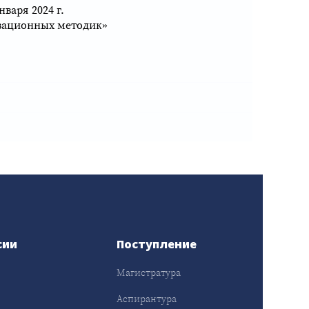
варя 2024 г.
вационных методик»
сии
Поступление
Магистратура
Аспирантура