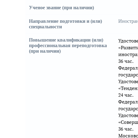
Ученое звание (при наличии)
⠀
Направление подготовки и (или)
Иностра
специальности
Повышение квалификации (или)
Удостов
профессиональная переподготовка
«Развит
(при наличии)
иностра
36 час.
Федерал
государ
Удостов
«Тенден
24 час.
Федерал
государ
Удостов
«Соверш
36 час.
Московс