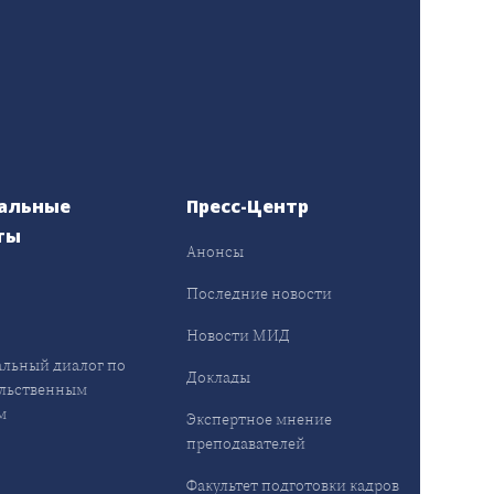
альные
Пресс-Центр
ты
Анонсы
ы
Последние новости
Новости МИД
льный диалог по
Доклады
льственным
м
Экспертное мнение
преподавателей
Факультет подготовки кадров