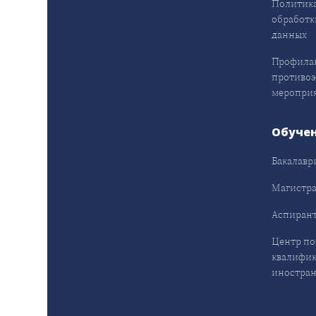
Политика
обработк
данных
Профила
противо
меропри
Обуче
Бакалавр
Магистра
Аспирант
Центр п
квалифик
иностран