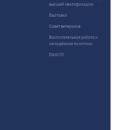
высшей квалификации
Выставки
Совет ветеранов
Воспитательная работа и
молодёжная политика
DAMUN