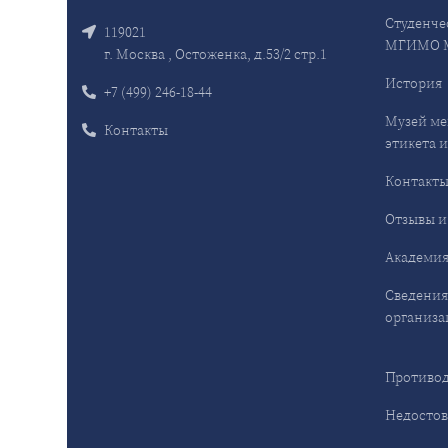
Студенче
119021
МГИМО 
г. Москва , Остоженка, д.53/2 стр.1
История
+7 (499) 246-18-44
Музей ме
Контакты
этикета и
Контакт
Отзывы и
Академия
Сведения
организа
Противод
Недостов