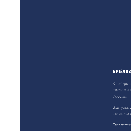
Библи
Электрон
системы 
России
Выпускн
квалифи
Бюллетен