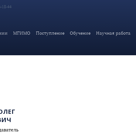
6-18-44
мии
МГИМО
Поступление
Обучение
Научная работа
ОЛЕГ
ВИЧ
даватель