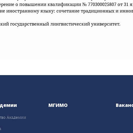
ерение о повышении квалификации № 770300025807 от 31 ян
ие иностранному языку: сочетание традиционных и инно
кий государственный лингвистический университет.
адемии
МГИМО
Вакан
тво Академии
а