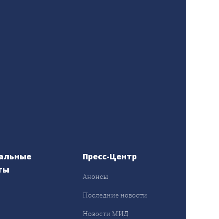
альные
Пресс-Центр
ты
Анонсы
ы
Последние новости
Новости МИД