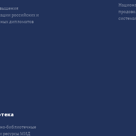
Национа
овышения
продово
ации российских и
система
ных дипломатов
отека
но-библиотечные
и ресурсы МИД