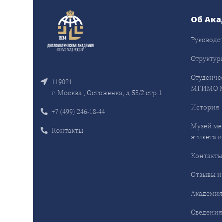
Об Ак
Руководс
Структур
Студенче
119021
МГИМО 
г. Москва , Остоженка, д.53/2 стр.1
История
+7 (499) 246-18-44
Музей ме
Контакты
этикета и
Контакт
Отзывы и
Академия
Сведения