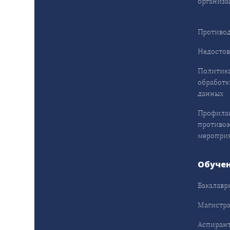
организа
Противод
Недостов
Политика
обработк
данных
Профила
противо
меропри
Обуче
Бакалавр
Магистра
Аспирант