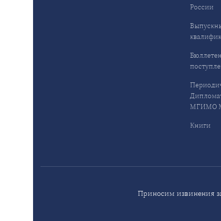
России
Выпускн
квалифи
Бюллетен
поступл
Периодич
Дипломат
МГИМО М
Книги
Приносим извинения за