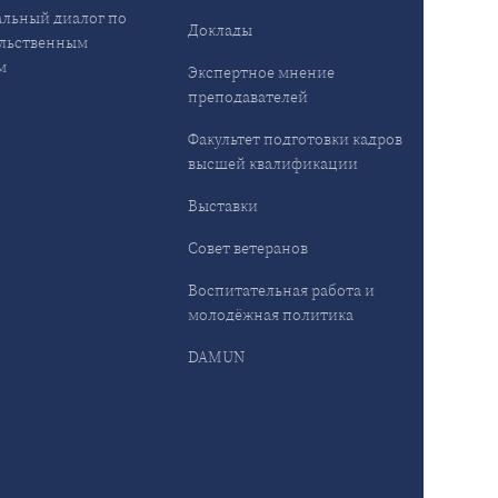
льный диалог по
Доклады
льственным
м
Экспертное мнение
преподавателей
Факультет подготовки кадров
высшей квалификации
Выставки
Совет ветеранов
Воспитательная работа и
молодёжная политика
DAMUN