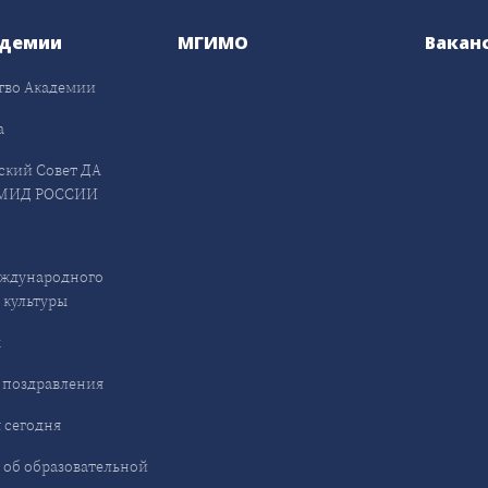
адемии
МГИМО
Вакан
тво Академии
а
ский Совет ДА
МИД РОССИИ
ждународного
 культуры
ы
 поздравления
 сегодня
 об образовательной