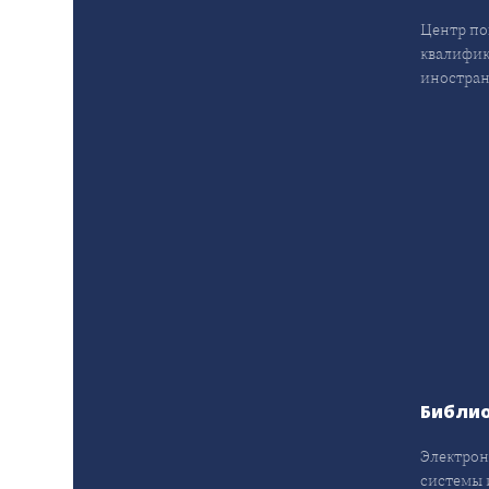
Центр п
квалифик
иностран
Библи
Электрон
системы 