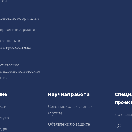
ции
ействие коррупции
ерная информация
 защиты и
и персональных
ктические
эпидемиологические
ятия
ние
Научная работа
Специ
проек
иат
Совет молодых учёных
(архив)
Доклад
тура
Объявления о защите
ДСП
ура