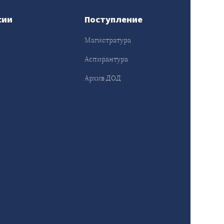
сии
Поступление
Магистратура
Аспирантура
Архив ДОД