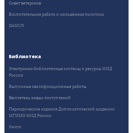
Совет ветеранов
Воспитательная работа и молодёжная политика
DAMUN
Библиотека
Электронно-библиотечные системы и ресурсы МИД
России
Выпускные квалификационные работы
Бюллетень новых поступлений
Периодические издания Дипломатической академии
МГИМО МИД России
Книги