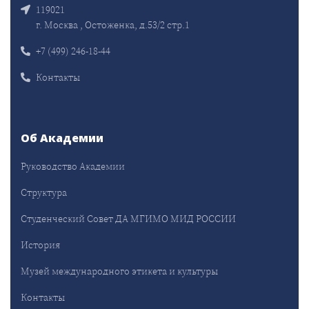
119021
г. Москва , Остоженка, д.53/2 стр.1
+7 (499) 246-18-44
Контакты
Об Академии
Руководство Академии
Структура
Студенческий Совет ДА МГИМО МИД РОССИИ
История
Музей международного этикета и культуры
Контакты