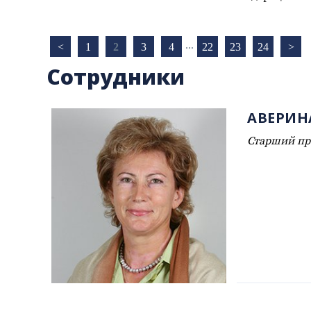
...
<
1
2
3
4
22
23
24
>
Сотрудники
АВЕРИН
Старший пр