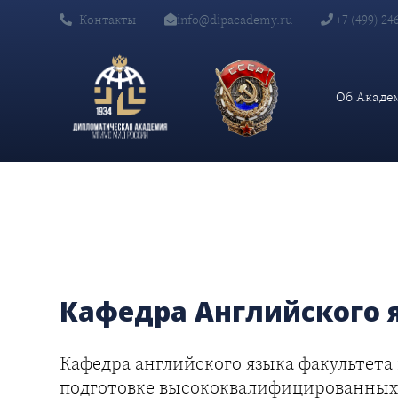
Контакты
info@dipacademy.ru
+7 (499) 24
Главная
Поступление
Факультеты и кафедры
Кафедра анг
Об Акаде
Кафедра Английского 
Кафедра английского языка факультета
подготовке высококвалифицированных