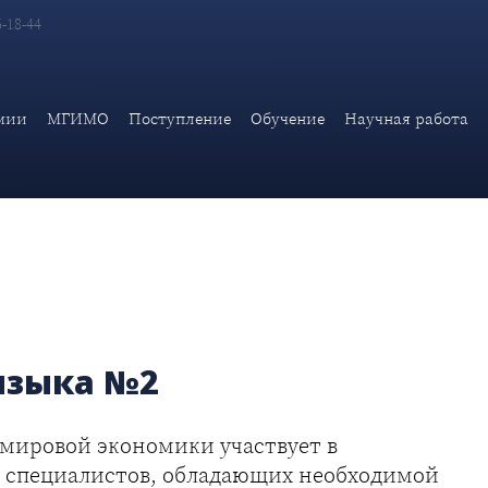
6-18-44
лийского языка №2
мии
МГИМО
Поступление
Обучение
Научная работа
языка №2
 мировой экономики участвует в
 специалистов, обладающих необходимой