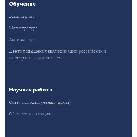
Обучение
Бакалавриат
Магистратура
Аспирантура
Центр повышения квалификации российских и
иностранных дипломатов
Научная работа
Совет молодых учёных (архив)
Объявления о защите