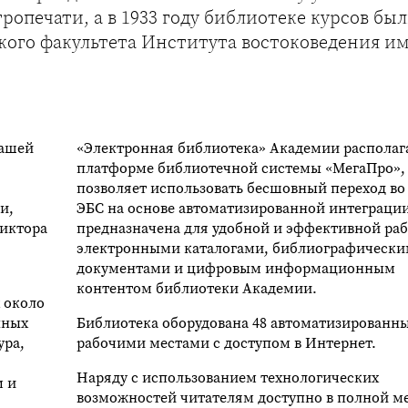
опечати, а в 1933 году библиотеке курсов бы
кого факультета Института востоковедения им
нашей
«Электронная библиотека» Академии располаг
платформе библиотечной системы «МегаПро»,
позволяет использовать бесшовный переход в
и,
ЭБС на основе автоматизированной интеграции
Виктора
предназначена для удобной и эффективной раб
электронными каталогами, библиографическ
документами и цифровым информационным
контентом библиотеки Академии.
 около
нных
Библиотека оборудована 48 автоматизированн
ура,
рабочими местами с доступом в Интернет.
Наряду с использованием технологических
м и
возможностей читателям доступно в полной м