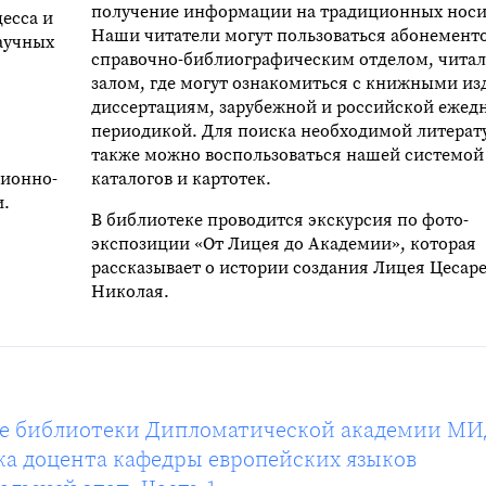
получение информации на традиционных носи
есса и
Наши читатели могут пользоваться абонемент
аучных
справочно-библиографическим отделом, чита
залом, где могут ознакомиться с книжными и
диссертациям, зарубежной и российской ежед
периодикой. Для поиска необходимой литерат
я
также можно воспользоваться нашей системой
ционно-
каталогов и картотек.
и.
В библиотеке проводится экскурсия по фото-
экспозиции «От Лицея до Академии», которая
рассказывает о истории создания Лицея Цесар
Николая.
ле библиотеки Дипломатической академии М
ка доцента кафедры европейских языков