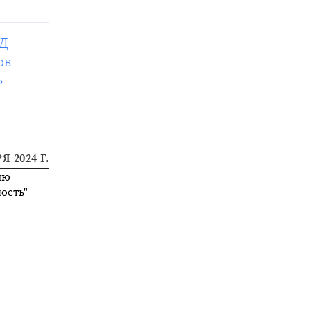
ИД
ов
»
Я 2024 Г.
ию
ость"