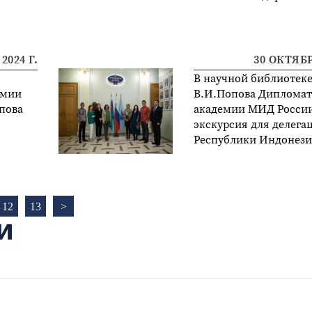
2024 Г.
30 ОКТЯБР
В научной библиотеке
емии
В.И.Попова Диплома
пова
академии МИД Росси
экскурсия для делега
Республики Индонези
12
13
>
И