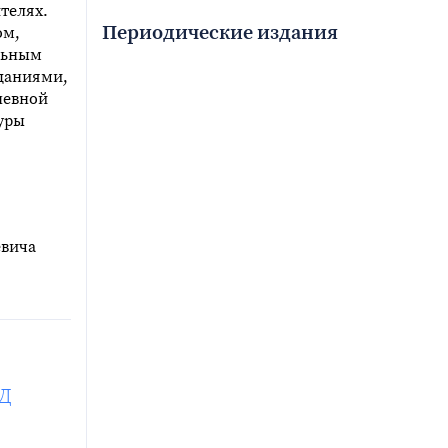
телях.
Периодические издания
ом,
льным
зданиями,
невной
уры
евича
ИД