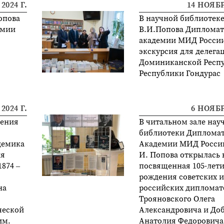
2024 Г.
14 НОЯБР
опова
В научной библиотеке
емии
В.И.Попова Диплома
академии МИД Росси
экскурсия для делега
Доминиканской Респ
Республики Гондурас
2024 Г.
6 НОЯБР
дения
В читальном зале нау
библиотеки Диплома
демика
Академии МИД России
ия
И. Попова открылась 
1874 –
посвященная 105-лети
рождения советских и
на
российских дипломато
Трояновского Олега
ческой
Александровича и До
им.
Анатолия Федоровича