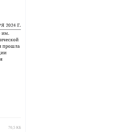
Я 2024 Г.
 им.
тической
и прошла
ции
я
70,5 КБ