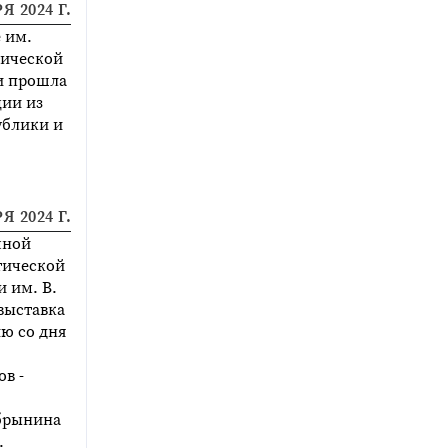
Я 2024 Г.
 им.
тической
и прошла
ции из
ублики и
Я 2024 Г.
чной
тической
 им. В.
выставка
ю со дня
в -
брынина
.