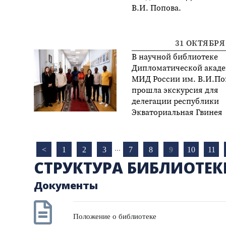
В.И. Попова.
31 ОКТЯБРЯ 
В научной библиотеке
Дипломатической акад
МИД России им. В.И.По
прошла экскурсия для
делегации республики
Экваториальная Гвинея
...
<
1
2
3
7
8
9
10
11
СТРУКТУРА БИБЛИОТЕК
Документы
Положение о библиотеке