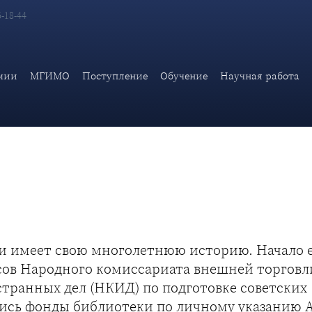
6-18-44
мии
МГИМО
Поступление
Обучение
Научная работа
и имеет свою многолетнюю историю. Начало 
рсов Народного комиссариата внешней торговл
транных дел (НКИД) по подготовке советских
ись фонды библиотеки по личному указанию А