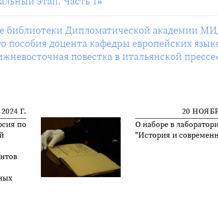
альный этап. Часть 1»
ле библиотеки Дипломатической академии М
го пособия доцента кафедры европейских язык
ижневосточная повестка в итальянской прессе
2024 Г.
20 НОЯБР
рсия по
О наборе в лаборатор
й
"История и современн
ентов
ных