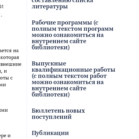
составлению списка
ли
литературы
.
Рабочие программы (с
полным текстом программ
можно ознакомиться на
внутреннем сайте
библиотеки)
ается на
 которая
Выпускные
о внешние
квалификационные работы
, и
(с полным текстом работ
оты с
можно ознакомиться на
ими
внутреннем сайте
библиотеки)
Бюллетень новых
ыми
поступлений
Публикации
ере и