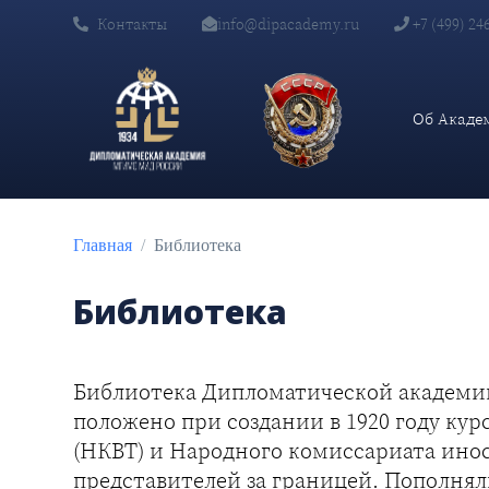
Контакты
info@dipacademy.ru
+7 (499) 24
Об Акаде
Главная
Библиотека
Библиотека
Библиотека Дипломатической академи
положено при создании в 1920 году ку
(НКВТ) и Народного комиссариата инос
представителей за границей. Пополнял