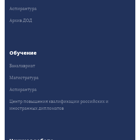
Аспирантура
Архив ДОД
Обучение
Бакалавриат
Магистратура
Аспирантура
Центр повышения квалификации российских и
иностранных дипломатов