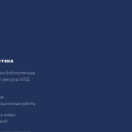
отека
но-библиотечные
и ресурсы МИД
ые
кационные работы
ь новых
ений