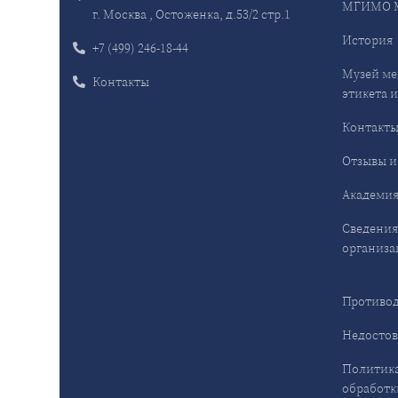
МГИМО 
г. Москва , Остоженка, д.53/2 стр.1
История
+7 (499) 246-18-44
Музей ме
Контакты
этикета и
Контакт
Отзывы и
Академия
Сведения
организа
Противод
Недостов
Политика
обработк