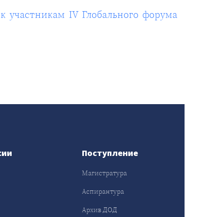
к участникам IV Глобального форума
сии
Поступление
Магистратура
Аспирантура
Архив ДОД