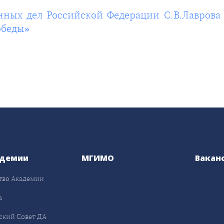
ых дел Российской Федерации С.В.Лаврова 
обеды»
адемии
МГИМО
Вакан
тво Академии
а
ский Совет ДА