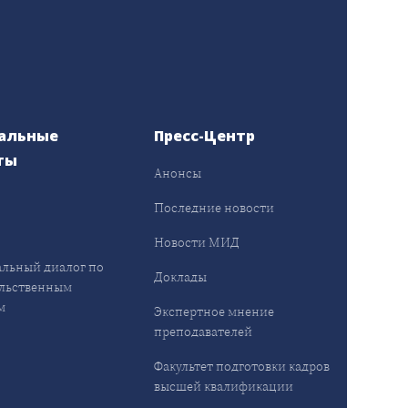
альные
Пресс-Центр
ты
Анонсы
ы
Последние новости
Новости МИД
льный диалог по
Доклады
льственным
м
Экспертное мнение
преподавателей
Факультет подготовки кадров
высшей квалификации