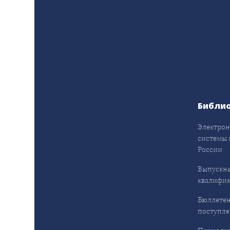
Библи
Электрон
системы 
России
Выпускн
квалифи
Бюллетен
поступл