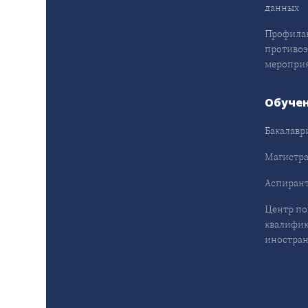
данных
Профила
противо
меропри
Обуче
Бакалавр
Магистра
Аспирант
Центр п
квалифик
иностран