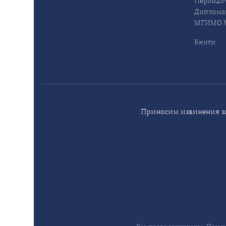
Периодич
Дипломат
МГИМО М
Книги
Приносим извинения за