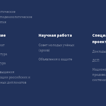
ктические
эпидемиологические
ятия
ние
Научная работа
Специ
проек
иат
Совет молодых учёных
(архив)
Доклад
тура
Объявления о защите
ДСП
ура
Национа
овышения
продово
ации российских и
система
ных дипломатов