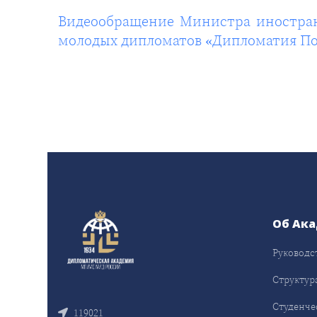
Видеообращение Министра иностранн
молодых дипломатов «Дипломатия П
Об Ак
Руководс
Структур
Студенче
119021