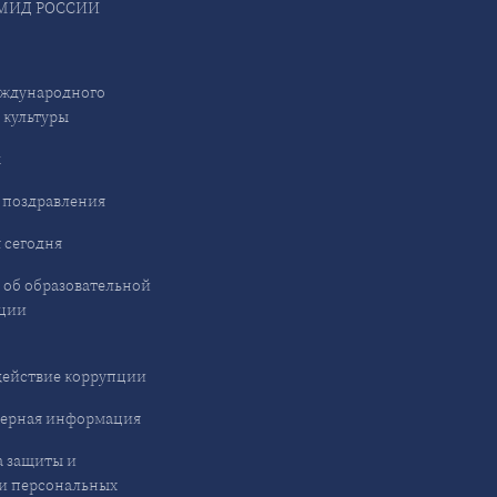
МИД РОССИИ
ждународного
 культуры
ы
 поздравления
 сегодня
 об образовательной
ции
ействие коррупции
ерная информация
 защиты и
и персональных