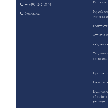
История
+7 (499) 246-18-44
Музей ме
Контакты
этикета и
Контакт
Отзывы и
Академия
Сведения
организа
Противод
Недостов
Политика
обработк
данных