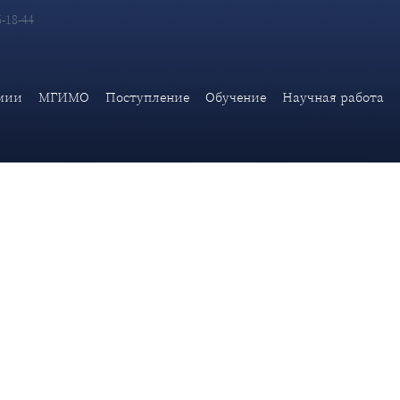
6-18-44
ранных дел Российской Федерации С.В.Лаврова венгерской газ
мии
МГИМО
Поступление
Обучение
Научная работа