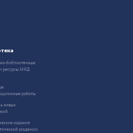
отека
но-библиотечные
и ресурсы МИД
ые
кационные работы
ь новых
ений
еские издания
ической академии