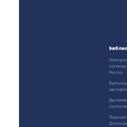
Библи
Электрон
системы 
России
Выпускн
квалифи
Бюллетен
поступл
Периодич
Дипломат