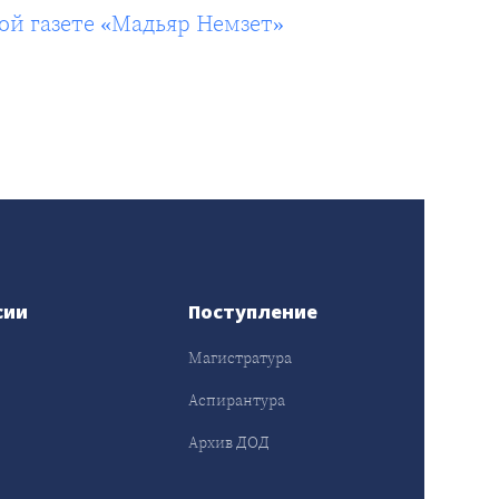
й газете «Мадьяр Немзет»
сии
Поступление
Магистратура
Аспирантура
Архив ДОД