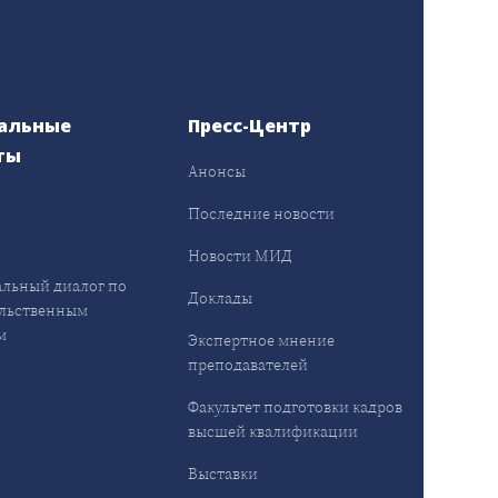
альные
Пресс-Центр
ты
Анонсы
ы
Последние новости
Новости МИД
льный диалог по
Доклады
льственным
м
Экспертное мнение
преподавателей
Факультет подготовки кадров
высшей квалификации
Выставки