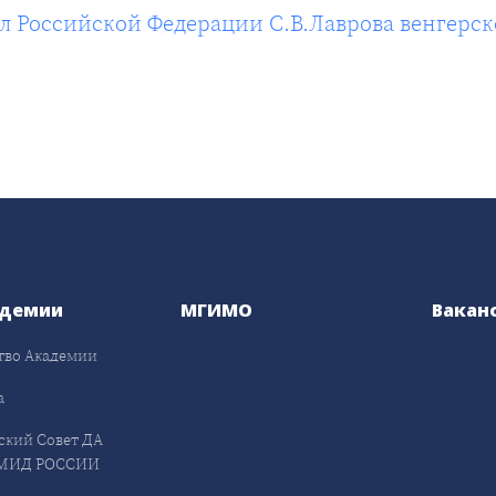
Российской Федерации С.В.Лаврова венгерско
адемии
МГИМО
Вакан
тво Академии
а
ский Совет ДА
МИД РОССИИ