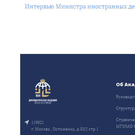
Интервью Министра иностранных дел 
Об Ак
Руководс
Структур
Студенче
119021
МГИМО 
г. Москва , Остоженка, д.53/2 стр.1