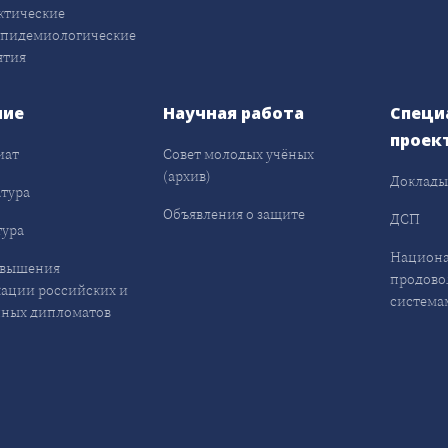
ктические
эпидемиологические
ятия
ние
Научная работа
Специ
проек
иат
Совет молодых учёных
(архив)
Доклад
тура
Объявления о защите
ДСП
ура
Национа
овышения
продово
ации российских и
система
ных дипломатов