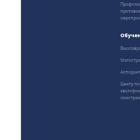
Профила
противо
меропри
Обуче
Бакалавр
Магистра
Аспирант
Центр п
квалифик
иностран