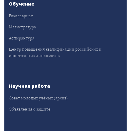
Обучение
Бакалавриат
Магистратура
Аспирантура
Центр повышения квалификации российских и
иностранных дипломатов
Научная работа
Совет молодых учёных (архив)
Объявления о защите