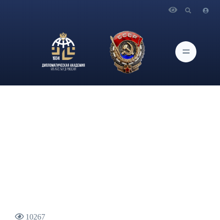
Главная
Новости и Мероприятия
Выступление Министра иностранных дел Российской
Федерации С.В.Лаврова на встрече с участниками научно-
образовательной программы «Диалог во имя будущего –
2021» в формате видеоконференции
10267