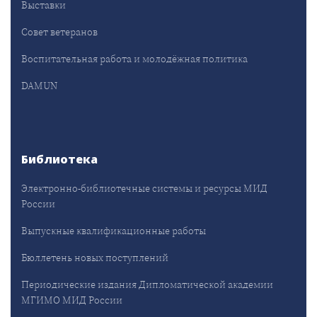
Выставки
Совет ветеранов
Воспитательная работа и молодёжная политика
DAMUN
Библиотека
Электронно-библиотечные системы и ресурсы МИД
России
Выпускные квалификационные работы
Бюллетень новых поступлений
Периодические издания Дипломатической академии
МГИМО МИД России