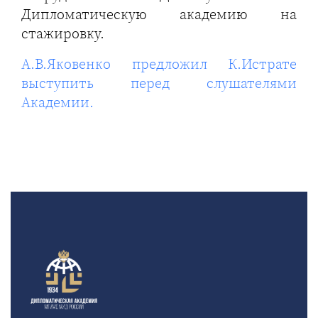
Дипломатическую академию на
стажировку.
А.В.Яковенко предложил К.Истрате
выступить перед слушателями
Академии.