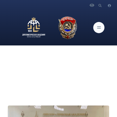
Главная
Новости и Мероприятия
О встрече Ректора Дипломатической академии МИД
России А.В.Яковенко с Послом Румынии в России К.
Истрате