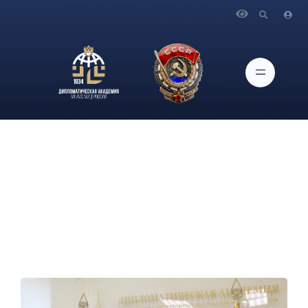
Главная
Новости и Мероприятия
О встрече руководства Дипломатической Академии МИД
России с Министром иностранных дел и международного
сотрудничества Джибути М.А.Юсуфом