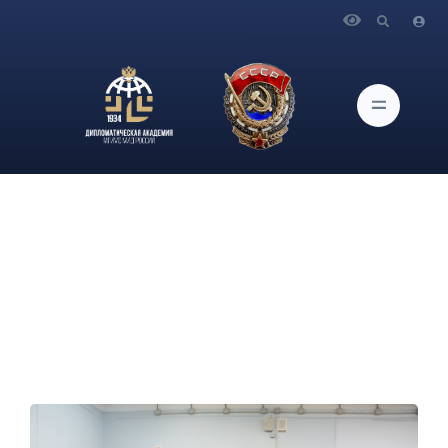
Главная
Новости и Мероприятия
Члены Клуба друзей музея Дипломатической академии
МИД России провели экскурсию для студентов по зданию
Академии