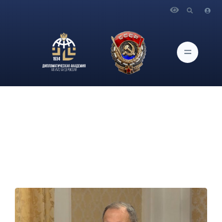
Главная
Новости и Мероприятия
Интервью Министра иностранных дел С.В.Лаврова
телеканалу «RT Arabic»