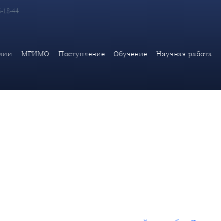
6-18-44
сора кафедры дипломатии и консульской службы Дипломатическ
мии
МГИМО
Поступление
Обучение
Научная работа