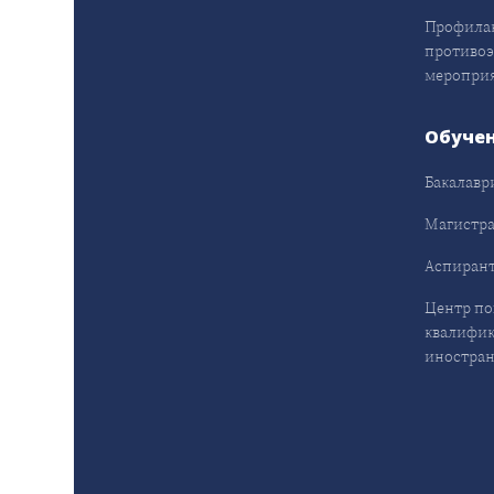
Профила
противо
меропри
Обуче
Бакалавр
Магистра
Аспирант
Центр п
квалифик
иностран