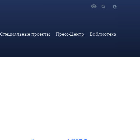
ой академии МИД России, д-ра ист. наук В.И.Винокурова
Специальные проекты
Пресс-Центр
Библиотека