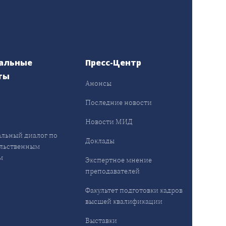
альные
Пресс-Центр
ты
Анонсы
ы
Последние новости
Новости МИД
льный диалог по
Доклады
льственным
м
Экспертное мнение
преподавателей
Факультет подготовки кадров
высшей квалификации
Выставки