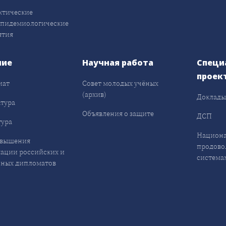
ктические
эпидемиологические
ятия
ние
Научная работа
Специ
проек
иат
Совет молодых учёных
(архив)
Доклад
тура
Объявления о защите
ДСП
ура
Национа
овышения
продово
ации российских и
система
ных дипломатов