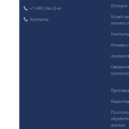
История
+7 (499) 246-18-44
Музей ме
Контакты
этикета и
Контакт
Отзывы и
Академия
Сведения
организа
Противод
Недостов
Политика
обработк
данных