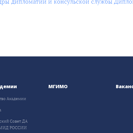
дры дипломатии и консульской службы Дипло
адемии
МГИМО
Вакан
тво Академии
а
ский Совет ДА
МИД РОССИИ