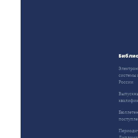
Библи
Электрон
системы 
России
Выпускн
квалифи
Бюллетен
поступл
Периодич
Дипломат