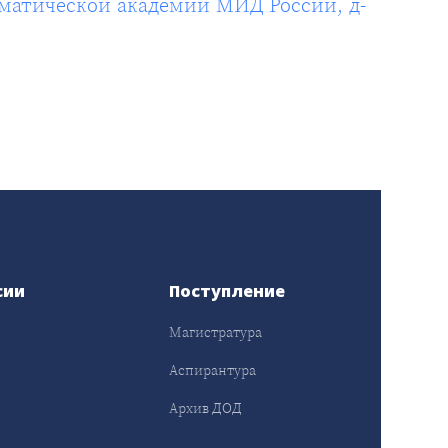
матической академии МИД России, д-
сии
Поступление
Магистратура
Аспирантура
Архив ДОД