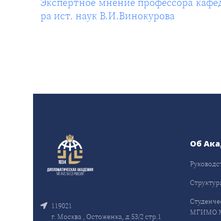
Экспертное мнение профессора кафе
ра ист. наук В.И.Винокурова
Об Ак
Руководс
Структур
Студенче
119021
МГИМО 
г. Москва , Остоженка, д.53/2 стр.1