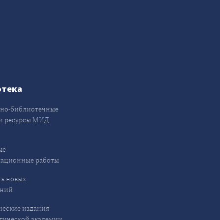
отека
но-библиотечные
и ресурсы МИД
ые
кационные работы
ь новых
ений
еские издания
ической академии