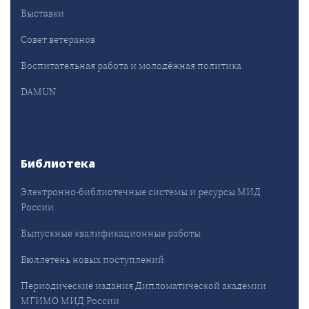
Выставки
Совет ветеранов
Воспитательная работа и молодёжная политика
DAMUN
Библиотека
Электронно-библиотечные системы и ресурсы МИД
России
Выпускные квалификационные работы
Бюллетень новых поступлений
Периодические издания Дипломатической академии
МГИМО МИД России