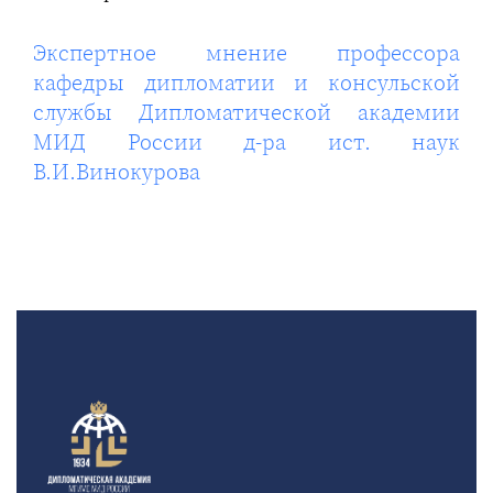
Экспертное мнение профессора
кафедры дипломатии и консульской
службы Дипломатической академии
МИД России д-ра ист. наук
В.И.Винокурова