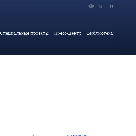
кой академии МИД России д-ра ист. наук В.И.Винокурова
Специальные проекты
Пресс-Центр
Библиотека