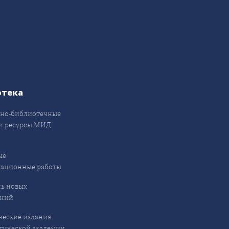
отека
но-библиотечные
и ресурсы МИД
ые
кационные работы
ь новых
ений
еские издания
ической академии