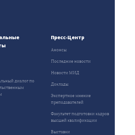
альные
Пресс-Центр
ты
Анонсы
ы
Последние новости
Новости МИД
льный диалог по
Доклады
льственным
м
Экспертное мнение
преподавателей
Факультет подготовки кадров
высшей квалификации
Выставки