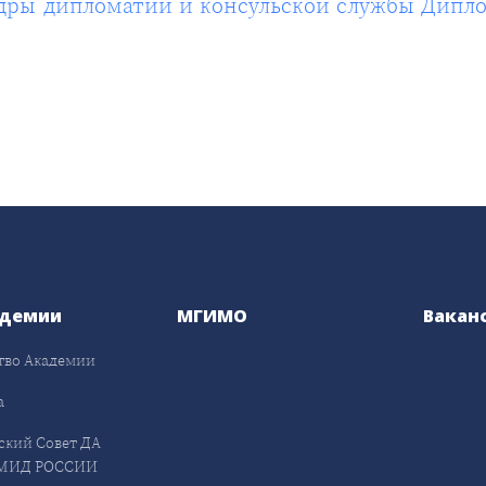
дры дипломатии и консульской службы Дипл
адемии
МГИМО
Вакан
тво Академии
а
ский Совет ДА
МИД РОССИИ