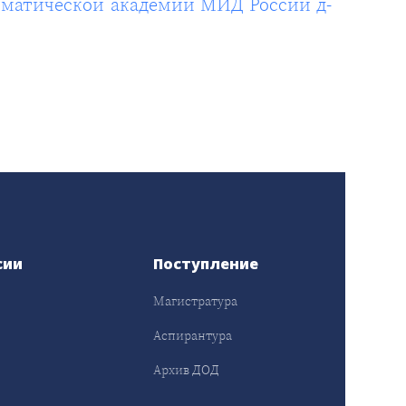
оматической академии МИД России д-
сии
Поступление
Магистратура
Аспирантура
Архив ДОД