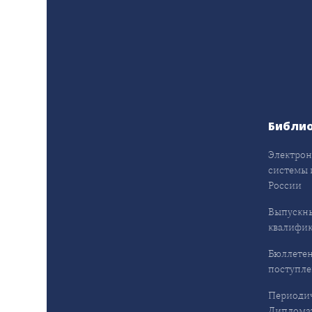
Библи
Электрон
системы 
России
Выпускн
квалифи
Бюллетен
поступл
Периодич
Дипломат