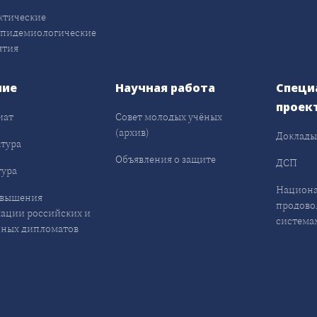
ктические
эпидемиологические
ятия
ние
Научная работа
Специ
проек
иат
Совет молодых учёных
(архив)
Доклад
тура
Объявления о защите
ДСП
ура
Национа
овышения
продово
ации российских и
система
ных дипломатов