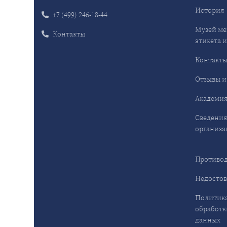
История
+7 (499) 246-18-44
Музей ме
Контакты
этикета и
Контакт
Отзывы и
Академия
Сведения
организа
Противод
Недостов
Политика
обработк
данных