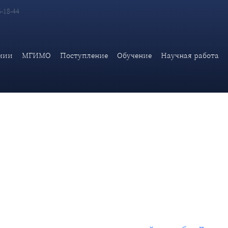
6-18-44
ссора кафедры дипломатии и консульской службы Дипломатичес
мии
МГИМО
Поступление
Обучение
Научная работа