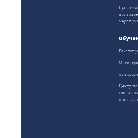
Профила
противо
меропри
Обуче
Бакалавр
Магистра
Аспирант
Центр п
квалифик
иностран