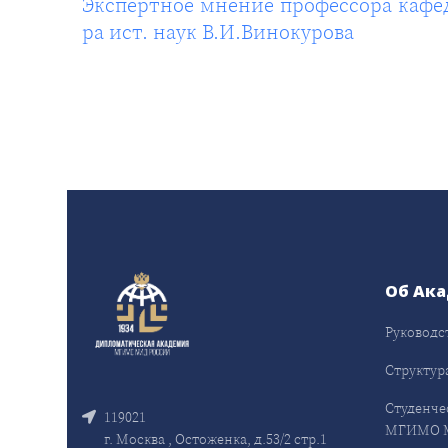
Экспертное мнение профессора кафе
ра ист. наук В.И.Винокурова
Об Ак
Руководс
Структур
Студенче
119021
МГИМО 
г. Москва , Остоженка, д.53/2 стр.1