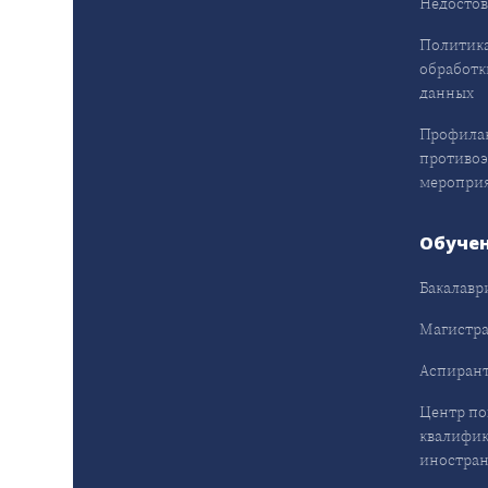
Недостов
Политика
обработк
данных
Профила
противо
меропри
Обуче
Бакалавр
Магистра
Аспирант
Центр п
квалифик
иностран