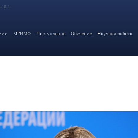
6-18-44
едставителя МИД России М.В.Захаровой
мии
МГИМО
Поступление
Обучение
Научная работа