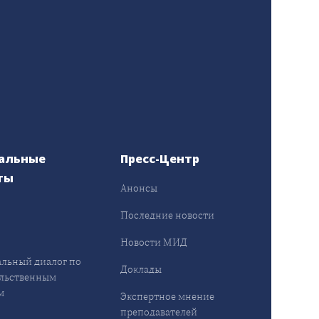
альные
Пресс-Центр
ты
Анонсы
ы
Последние новости
Новости МИД
льный диалог по
Доклады
льственным
м
Экспертное мнение
преподавателей