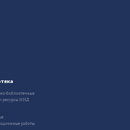
отека
но-библиотечные
и ресурсы МИД
ые
кационные работы