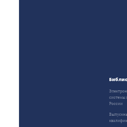
Библи
Электрон
системы 
России
Выпускн
квалифи