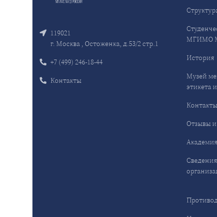
Структур
Студенче
119021
МГИМО 
г. Москва , Остоженка, д.53/2 стр.1
История
+7 (499) 246-18-44
Музей ме
Контакты
этикета и
Контакт
Отзывы и
Академия
Сведения
организа
Противод