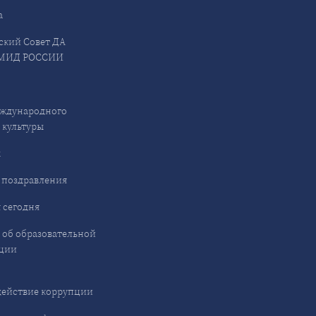
а
ский Совет ДА
МИД РОССИИ
ждународного
 культуры
ы
 поздравления
 сегодня
 об образовательной
ции
ействие коррупции