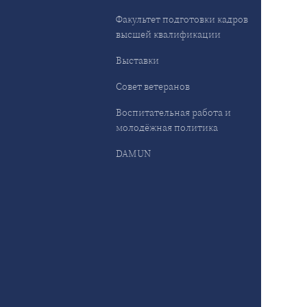
Факультет подготовки кадров
высшей квалификации
Выставки
Совет ветеранов
Воспитательная работа и
молодёжная политика
DAMUN