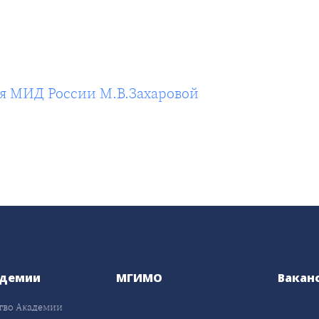
я МИД России М.В.Захаровой
адемии
МГИМО
Вакан
тво Академии