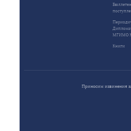
Бюллетен
поступл
Периодич
Дипломат
МГИМО М
Книги
Приносим извинения за