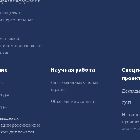
ерная информация
 защиты и
и персональных
ктические
эпидемиологические
ятия
ние
Научная работа
Специ
проек
иат
Совет молодых учёных
(архив)
Доклад
тура
Объявления о защите
ДСП
ура
Национа
овышения
продово
ации российских и
система
ных дипломатов