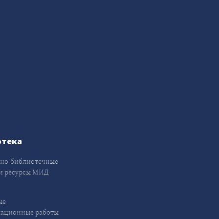
отека
но-библиотечные
и ресурсы МИД
ые
кационные работы