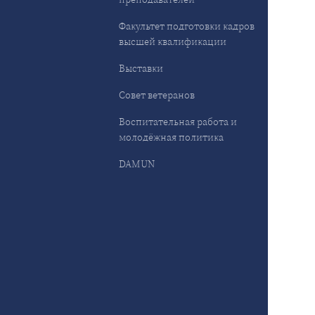
Факультет подготовки кадров
высшей квалификации
Выставки
Совет ветеранов
Воспитательная работа и
молодёжная политика
DAMUN