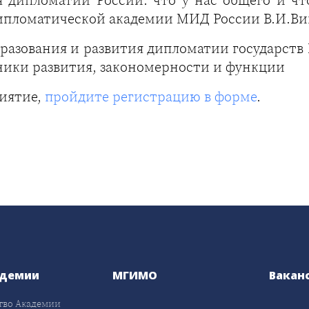
ипломатической академии МИД России В.И.Ви
разования и развития дипломатии государств
ики развития, закономерности и функции
риятие,
пройдите регистрацию в форме
.
адемии
МГИМО
Вакан
тво Академии