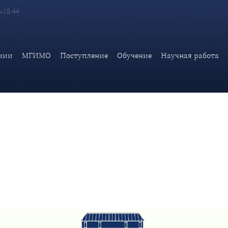
6-18-44
 в рамках курса Дипломатические чтения: «Дипломатическая исто
 консульской службы
мии
МГИМО
Поступление
Обучение
Научная работа