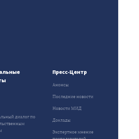
альные
Пресс-Центр
ты
Анонсы
ы
Последние новости
Новости МИД
льный диалог по
Доклады
льственным
м
Экспертное мнение
преподавателей