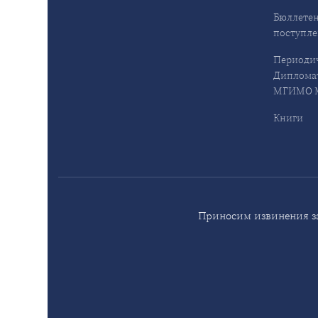
Бюллетен
поступл
Периодич
Дипломат
МГИМО М
Книги
Приносим извинения за