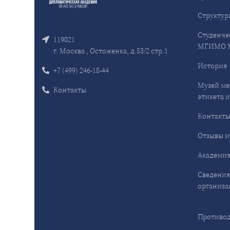
Структур
Студенче
119021
МГИМО 
г. Москва , Остоженка, д.53/2 стр.1
История
+7 (499) 246-18-44
Музей ме
Контакты
этикета и
Контакт
Отзывы и
Академия
Сведения
организа
Противод