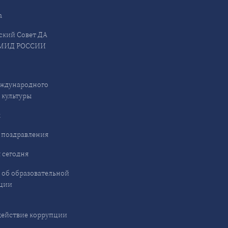
а
ский Совет ДА
МИД РОССИИ
ждународного
 культуры
ы
 поздравления
 сегодня
 об образовательной
ции
ействие коррупции