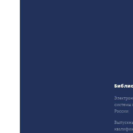
Библи
Электрон
системы 
России
Выпускн
квалифи