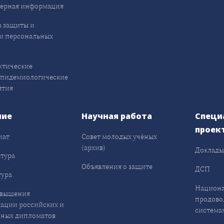
ерная информация
 защиты и
и персональных
ктические
эпидемиологические
ятия
ние
Научная работа
Специ
проек
иат
Совет молодых учёных
(архив)
Доклад
тура
Объявления о защите
ДСП
ура
Национа
овышения
продово
ации российских и
система
ных дипломатов