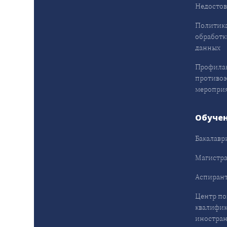
Недостов
Политика
обработк
данных
Профила
противо
меропри
Обуче
Бакалавр
Магистра
Аспирант
Центр п
квалифик
иностран