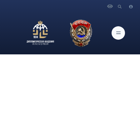
Главная
Новости и Мероприятия
18 и 19 мая студенты Дипломатической академии,
изучающие арабаский язык, при содействии Протокольного
клуба приняли участии в качестве волонтеров в XIV
Международном экономическом форуме «Россия—
Исламский мир: KazanForum» в Казани