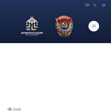
Главная
Новости и Мероприятия
22 июля в рамках просветительско-профориентационного
проекта «Университетские субботы Дипломатической
академии МИД России» состоится встреча с профессорско-
преподавательским составом Академии
2049