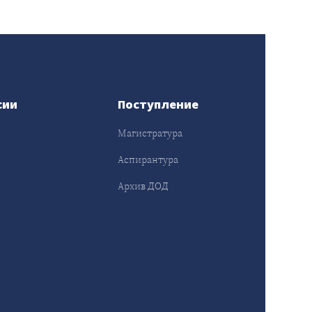
сии
Поступление
Магистратура
Аспирантура
Архив ДОД