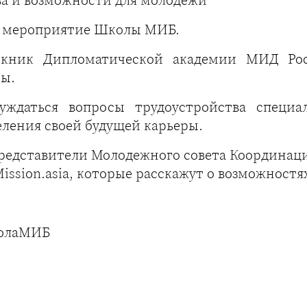
е мероприятие Школы МИБ.
скник Дипломатической академии МИД Рос
ры.
суждаться вопросы трудоустройства специ
еления своей будущей карьеры.
редставители Молодежного совета Координацио
tMission.asia, которые расскажут о возможност
олаМИБ