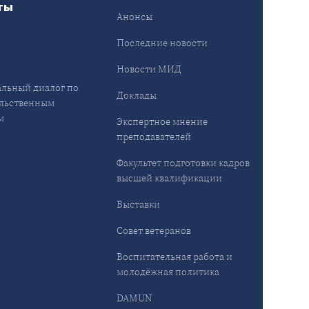
ты
Анонсы
ы
Последние новости
Новости МИД
льный диалог по
Доклады
льственным
м
Экспертное мнение
преподавателей
Факультет подготовки кадров
высшей квалификации
Выставки
Совет ветеранов
Воспитательная работа и
молодёжная политика
DAMUN