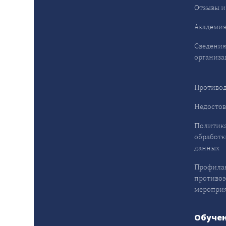
Отзывы и
Академия
Сведения
организа
Противод
Недостов
Политика
обработк
данных
Профила
противо
меропри
Обуче