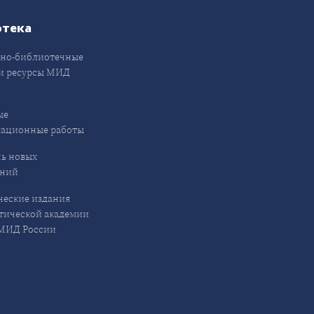
отека
но-библиотечные
и ресурсы МИД
ые
кационные работы
ь новых
ений
еские издания
ической академии
ИД России