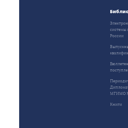
Библи
Электрон
системы 
России
Выпускн
квалифи
Бюллетен
поступл
Периодич
Дипломат
МГИМО М
Книги