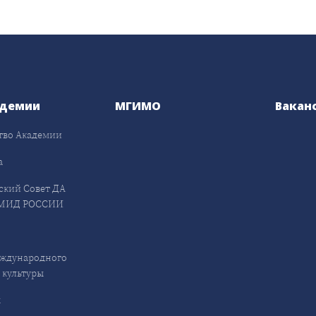
адемии
МГИМО
Вакан
тво Академии
а
ский Совет ДА
МИД РОССИИ
ждународного
 культуры
ы