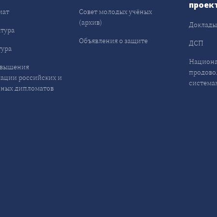
проек
иат
Совет молодых учёных
(архив)
Доклад
тура
Объявления о защите
ДСП
ура
Национа
овышения
продово
ации российских и
система
ных дипломатов