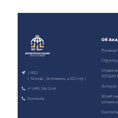
Об Ак
Руководс
Структур
Студенче
119021
МГИМО 
г. Москва , Остоженка, д.53/2 стр.1
История
+7 (499) 246-18-44
Музей ме
Контакты
этикета и
Контакт