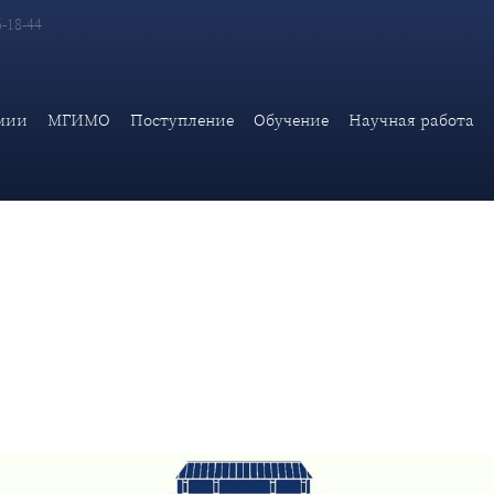
6-18-44
МП Дипломатической академии МИД России "Карьера в области
мии
МГИМО
Поступление
Обучение
Научная работа