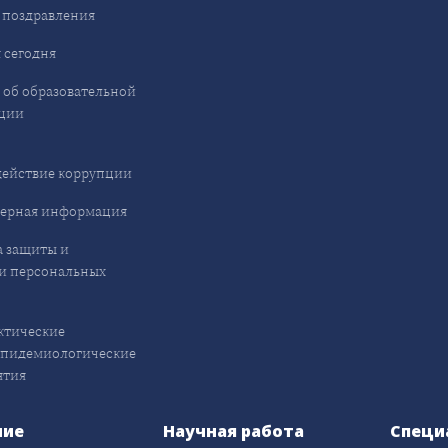
 поздравления
 сегодня
 об образовательной
ции
ействие коррупции
ерная информация
 защиты и
и персональных
ктические
эпидемиологические
ятия
ние
Научная работа
Специ