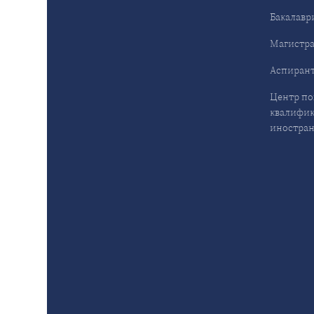
Бакалавр
Магистра
Аспирант
Центр п
квалифик
иностран