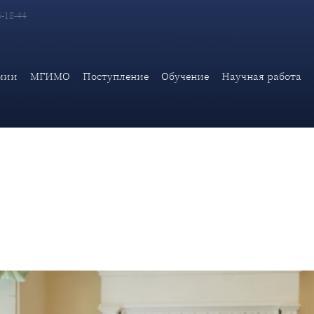
6-18-44
кадемии МИД России прошёл экзамен по отбору волонтеров для 
мии
МГИМО
Поступление
Обучение
Научная работа