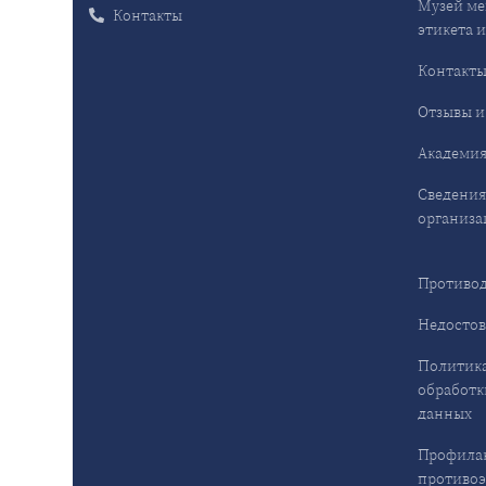
Музей ме
Контакты
этикета и
Контакт
Отзывы и
Академия
Сведения
организа
Противод
Недостов
Политика
обработк
данных
Профила
противо