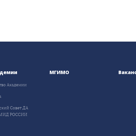
адемии
МГИМО
Вакан
тво Академии
а
ский Совет ДА
МИД РОССИИ