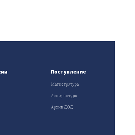
сии
Поступление
Магистратура
Аспирантура
Архив ДОД