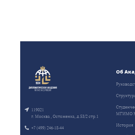
Об Ак
Руководс
Структур
Студенче
119021
МГИМО 
г. Москва , Остоженка, д.53/2 стр.1
История
+7 (499) 246-18-44