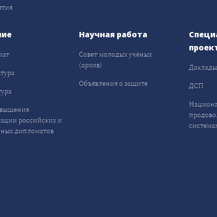
ятия
ние
Научная работа
Специ
проек
иат
Совет молодых учёных
(архив)
Доклад
тура
Объявления о защите
ДСП
ура
Национа
овышения
продово
ации российских и
система
ных дипломатов