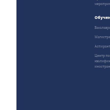
меропри
Обуче
Бакалавр
Магистра
Аспирант
Центр п
квалифик
иностран