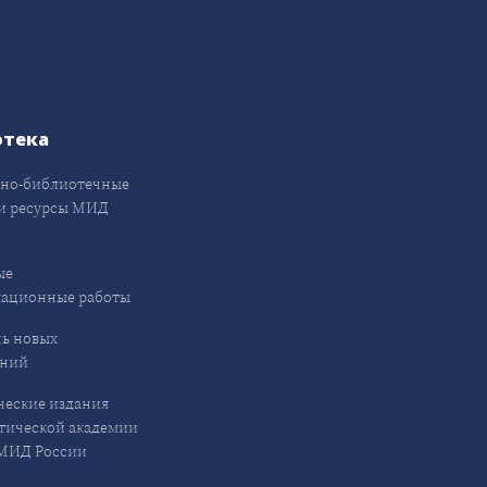
отека
но-библиотечные
и ресурсы МИД
ые
кационные работы
ь новых
ений
еские издания
ической академии
ИД России