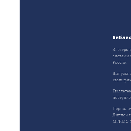
Библи
Электрон
системы 
России
Выпускн
квалифи
Бюллетен
поступл
Периодич
Дипломат
МГИМО М