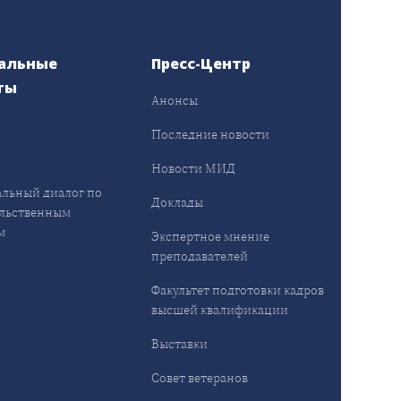
альные
Пресс-Центр
ты
Анонсы
ы
Последние новости
Новости МИД
льный диалог по
Доклады
льственным
м
Экспертное мнение
преподавателей
Факультет подготовки кадров
высшей квалификации
Выставки
Совет ветеранов