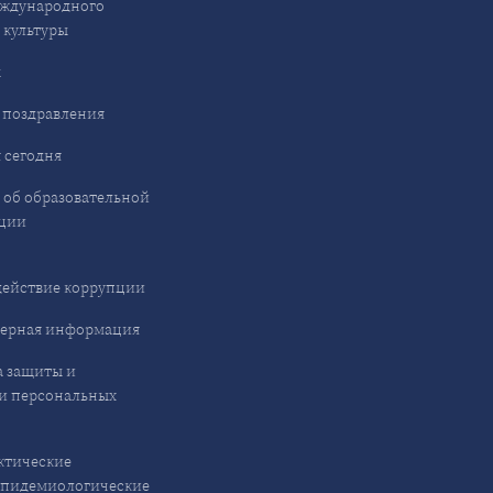
ждународного
 культуры
ы
 поздравления
 сегодня
 об образовательной
ции
ействие коррупции
ерная информация
 защиты и
и персональных
ктические
эпидемиологические