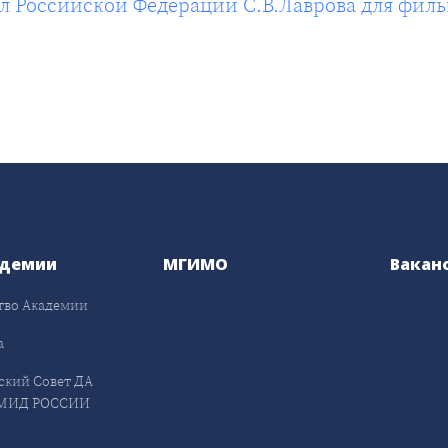
 Российской Федерации С.В.Лаврова для филь
адемии
МГИМО
Вакан
тво Академии
а
ский Совет ДА
МИД РОССИИ