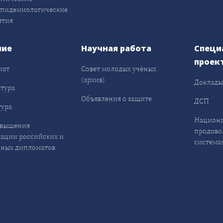
эпидемиологические
ятия
ние
Научная работа
Специ
проек
иат
Совет молодых учёных
(архив)
Доклад
тура
Объявления о защите
ДСП
ура
Национа
овышения
продово
ации российских и
система
ных дипломатов