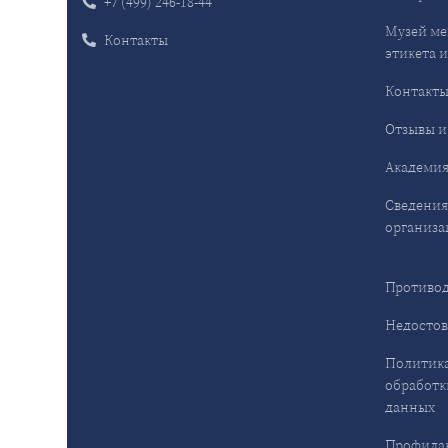
+7 (499) 246-18-44
Музей ме
Контакты
этикета и
Контакт
Отзывы и
Академия
Сведения
организа
Противод
Недостов
Политика
обработк
данных
Профила