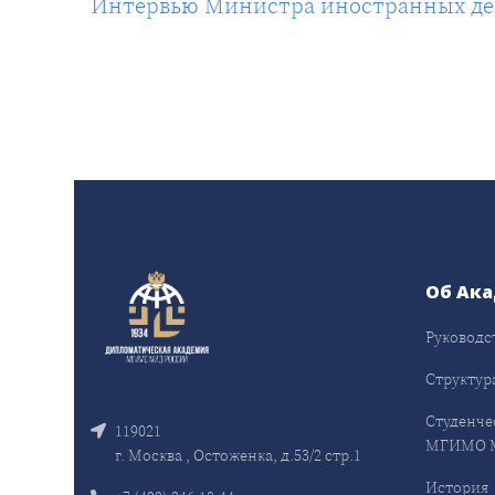
Интервью Министра иностранных дел
Об Ак
Руководс
Структур
Студенче
119021
МГИМО 
г. Москва , Остоженка, д.53/2 стр.1
История