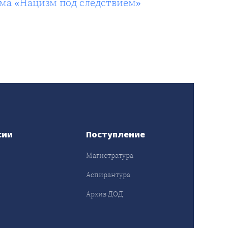
ма «Нацизм под следствием»
сии
Поступление
Магистратура
Аспирантура
Архив ДОД