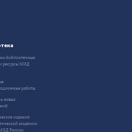
отека
но-библиотечные
и ресурсы МИД
ые
кационные работы
ь новых
ений
еские издания
ической академии
ИД России