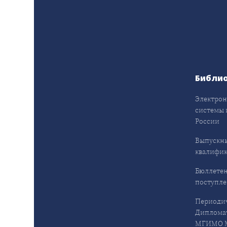
Библи
Электрон
системы 
России
Выпускн
квалифи
Бюллетен
поступл
Периодич
Дипломат
МГИМО М