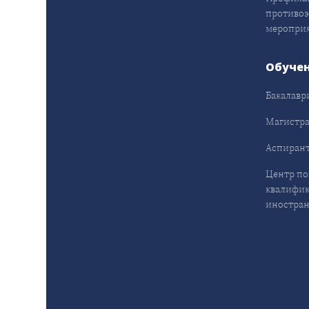
противо
меропри
Обуче
Бакалавр
Магистра
Аспирант
Центр п
квалифик
иностран