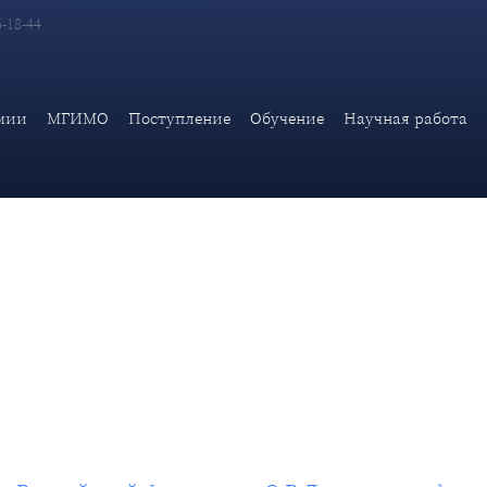
6-18-44
ранных дел Российской Федерации С.В.Лаврова для фильма «На
мии
МГИМО
Поступление
Обучение
Научная работа