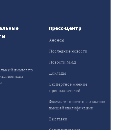
альные
Пресс-Центр
ты
Анонсы
ы
Последние новости
Новости МИД
льный диалог по
Доклады
льственным
м
Экспертное мнение
преподавателей
Факультет подготовки кадров
высшей квалификации
Выставки