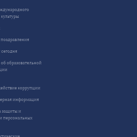
ждународного
 культуры
ы
 поздравления
 сегодня
 об образовательной
ции
ействие коррупции
ерная информация
 защиты и
и персональных
ктические