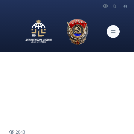
Главная
Новости и Мероприятия
29 ноября 2022 года в 16:00 в ауд. 327 Дипломатической
академии МИД России состоится встреча с Д.Е.Корниловым
- потомком героя Крымской войны 1853—1856 г.г., вице-
адмирала В.А.Корнилова
2043