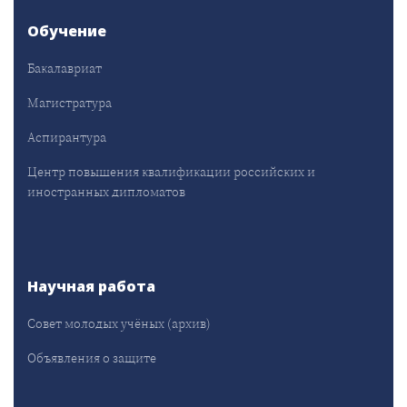
Обучение
Бакалавриат
Магистратура
Аспирантура
Центр повышения квалификации российских и
иностранных дипломатов
Научная работа
Совет молодых учёных (архив)
Объявления о защите