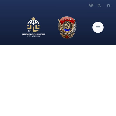
Главная
Новости и Мероприятия
30 марта в 16:00 в Актовом зале Дипломатической
академии МИД России в рамках программы повышения
профессиональной мотивации, наставничества и
преемственности поколений «Векторы успеха» состоится
встреча с выпускником бакалаврита Дипакадемии,