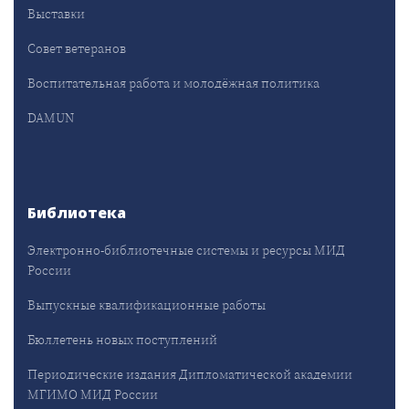
Выставки
Совет ветеранов
Воспитательная работа и молодёжная политика
DAMUN
Библиотека
Электронно-библиотечные системы и ресурсы МИД
России
Выпускные квалификационные работы
Бюллетень новых поступлений
Периодические издания Дипломатической академии
МГИМО МИД России