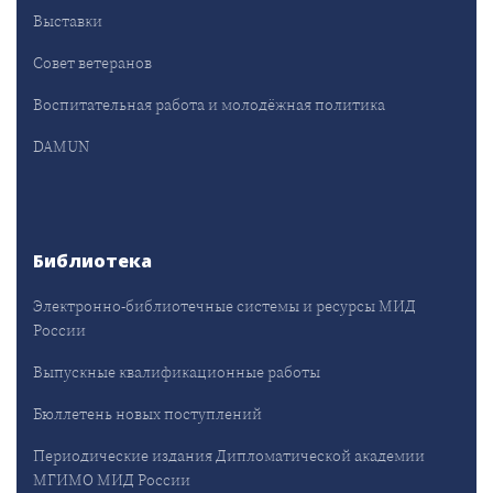
Выставки
Совет ветеранов
Воспитательная работа и молодёжная политика
DAMUN
Библиотека
Электронно-библиотечные системы и ресурсы МИД
России
Выпускные квалификационные работы
Бюллетень новых поступлений
Периодические издания Дипломатической академии
МГИМО МИД России