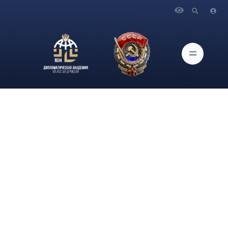
Главная
Новости и Мероприятия
Интервью Постоянного представителя Российской
Федерации при Организации Объединенных Наций и
Совете Безопасности ООН В.А.Небензи газете "Коммерсант"
о позиции России по механизму трансграничной помощи
Сирии