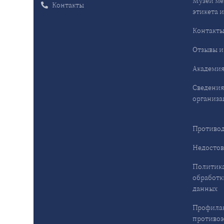
Музей ме
Контакты
этикета и
Контакт
Отзывы и
Академия
Сведения
организа
Противод
Недостов
Политика
обработк
данных
Профила
противо