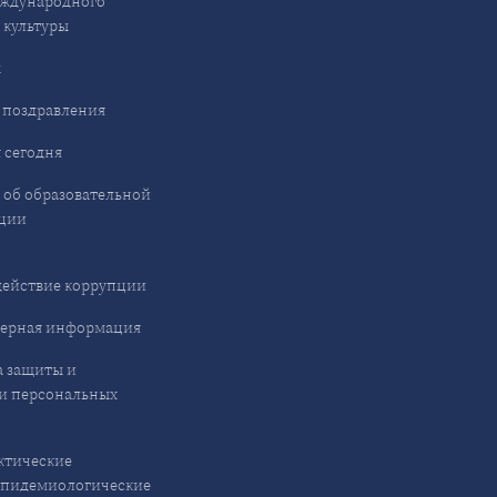
ждународного
 культуры
ы
 поздравления
 сегодня
 об образовательной
ции
ействие коррупции
ерная информация
 защиты и
и персональных
ктические
эпидемиологические