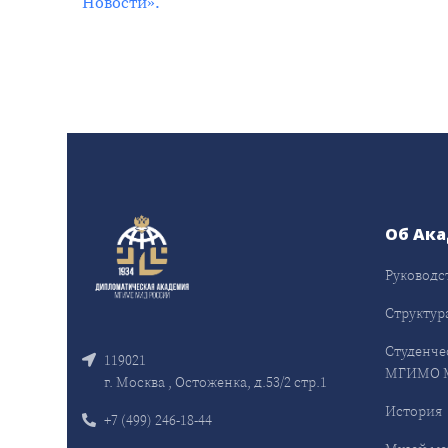
Новости».
Об Ак
Руководс
Структур
Студенче
119021
МГИМО 
г. Москва , Остоженка, д.53/2 стр.1
История
+7 (499) 246-18-44