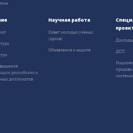
ятия
ние
Научная работа
Специ
проек
иат
Совет молодых учёных
(архив)
Доклад
тура
Объявления о защите
ДСП
ура
Национа
овышения
продово
ации российских и
система
ных дипломатов