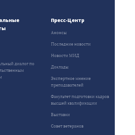
альные
Пресс-Центр
ты
Анонсы
ы
Последние новости
Новости МИД
льный диалог по
Доклады
льственным
м
Экспертное мнение
преподавателей
Факультет подготовки кадров
высшей квалификации
Выставки
Совет ветеранов