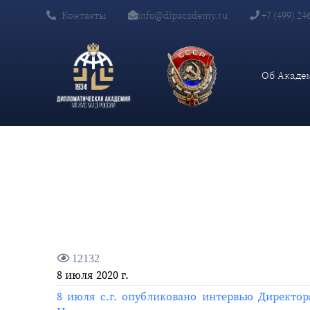
Контакты
info@dipacademy.ru
+7 (499) 24
Главная
Новости и Мероприятия
Интервью Директора Депа
Об Акаде
12132
8 июля 2020 г.
8 июля с.г. опубликовано интервью Директ