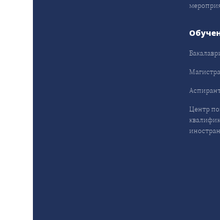
меропри
Обуче
Бакалавр
Магистра
Аспирант
Центр п
квалифик
иностран