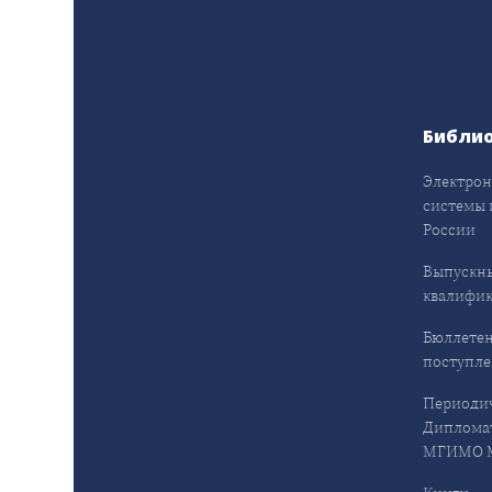
Библи
Электрон
системы 
России
Выпускн
квалифи
Бюллетен
поступл
Периодич
Дипломат
МГИМО М