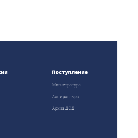
сии
Поступление
Магистратура
Аспирантура
Архив ДОД