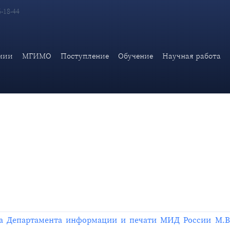
6-18-44
ртамента информации и печати МИД России М.В.Захаровой
мии
МГИМО
Поступление
Обучение
Научная работа
ора Департамента информации и печати МИД России М.В