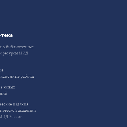
отека
но-библиотечные
и ресурсы МИД
ые
кационные работы
ь новых
ений
еские издания
ической академии
ИД России