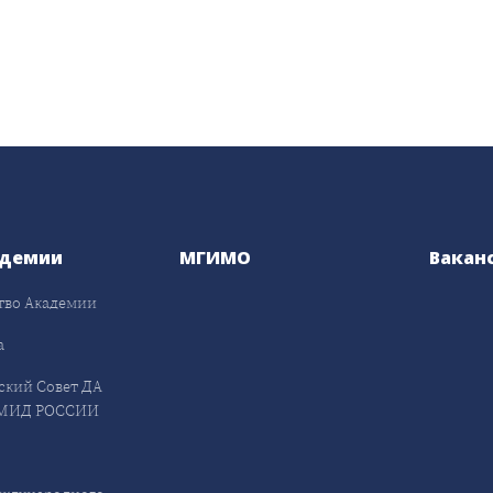
адемии
МГИМО
Вакан
тво Академии
а
ский Совет ДА
МИД РОССИИ