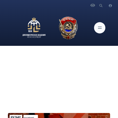
Главная
Новости и Мероприятия
5 апреля 2024 года в 16.00 в ауд. 327 в рамках программы
"Векторы успеха" состоится встреча с выпускником
бакалавриата Дипломатической академии МИД России,
экспертом группы ВЭБ Д.Лукошкиным