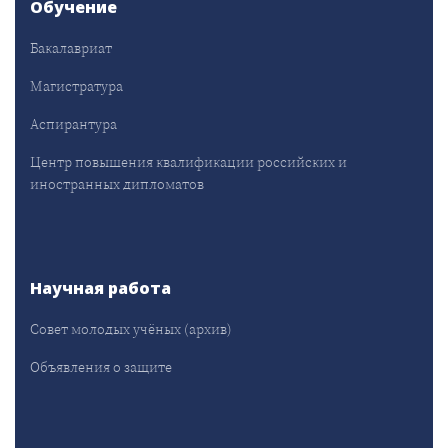
Обучение
Бакалавриат
Магистратура
Аспирантура
Центр повышения квалификации российских и
иностранных дипломатов
Научная работа
Совет молодых учёных (архив)
Объявления о защите