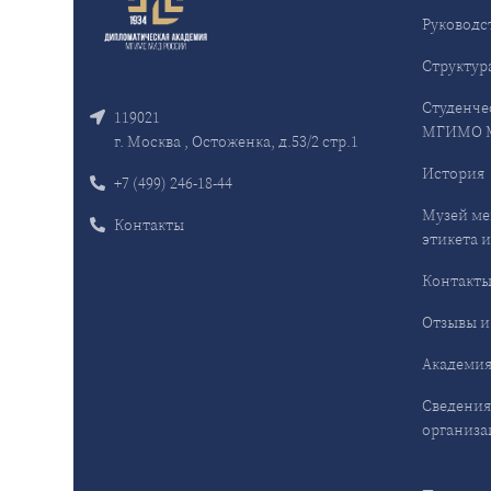
Руководс
Структур
Студенче
119021
МГИМО 
г. Москва , Остоженка, д.53/2 стр.1
История
+7 (499) 246-18-44
Музей ме
Контакты
этикета и
Контакт
Отзывы и
Академия
Сведения
организа