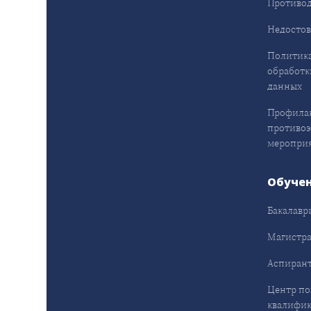
Противод
Недостов
Политика
обработк
данных
Профила
противо
меропри
Обуче
Бакалавр
Магистра
Аспирант
Центр п
квалифик