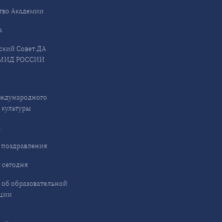
тво Академии
а
ский Совет ДА
МИД РОССИИ
ждународного
 культуры
ы
 поздравления
 сегодня
 об образовательной
ции