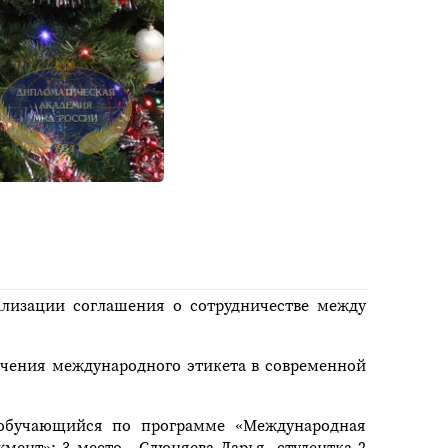
лизации соглашения о сотрудничестве между
ачения международного этикета в современной
, обучающийся по программе «Международная
мент»; 3 место - Слюняева Дарья, студентка 2