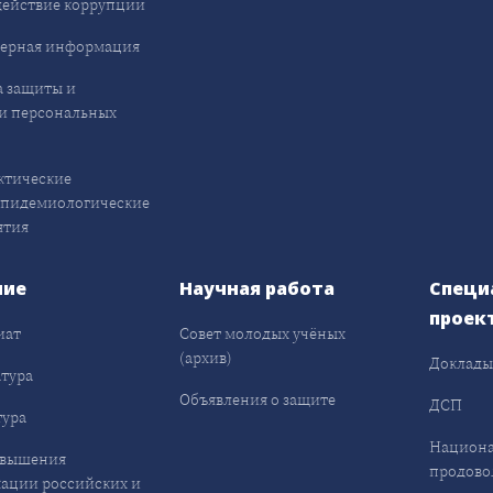
ействие коррупции
ерная информация
 защиты и
и персональных
ктические
эпидемиологические
ятия
ние
Научная работа
Специ
проек
иат
Совет молодых учёных
(архив)
Доклад
тура
Объявления о защите
ДСП
ура
Национа
овышения
продово
ации российских и