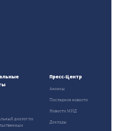
альные
Пресс-Центр
ты
Анонсы
ы
Последние новости
Новости МИД
льный диалог по
Доклады
льственным