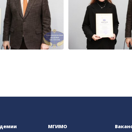
адемии
МГИМО
Вакан