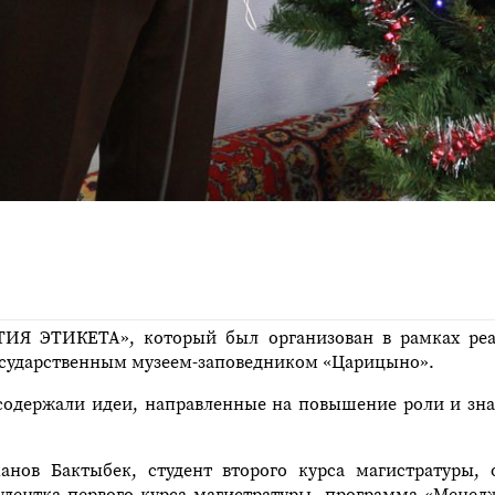
ИЯ ЭТИКЕТА», который был организован в рамках реа
сударственным музеем-заповедником «Царицыно».
е содержали идеи, направленные на повышение роли и зн
анов Бактыбек, студент второго курса магистратуры
тудентка первого курса магистратуры, программа «Менедж