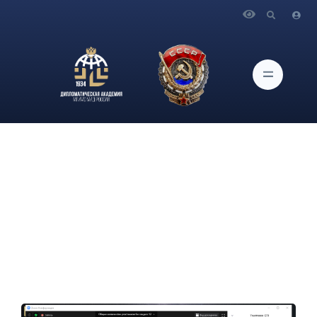
Главная
Новости и Мероприятия
В рамках проекта «Музейные встречи» состоялась онлайн-
встреча слушателей Академии с канд. ист. наук, ведущим
научным сотрудником Института Дальнего Востока РАН
В.Г.Шароновой.