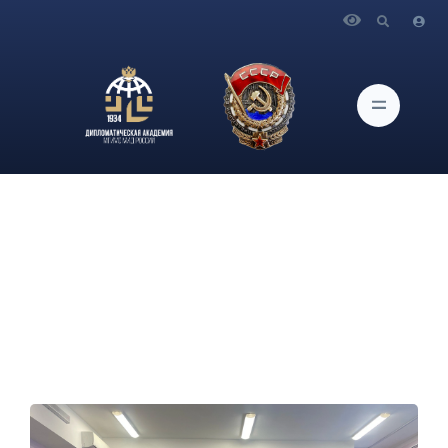
Главная
Новости и Мероприятия
Активисты Дипломатической академии МИД России
провели дебаты на английском языке с обучающимися 10 и
11 классов ГБОУ школы № 1293